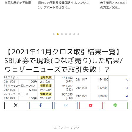
資日記 中古マンショ
赤字覚悟／POIZONせどりの仕入れ〜販売
く...
の方法／500...
【2021年11月クロス取引結果一覧】
SBI証券で現渡(つなぎ売り)した結果/
ウェザーニューズで取引失敗！？
スポンサーリンク