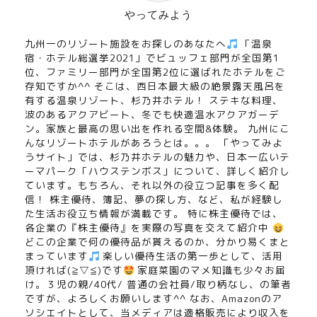
やってみよう
九州一のリゾート施設をお探しのあなたへ
「温泉
宿・ホテル総選挙2021」でビュッフェ部門が全国第1
位、ファミリー部門が全国第2位に選ばれたホテルをご
存知ですか^^ そこは、西日本最大級の絶景露天風呂を
有する温泉リゾート、杉乃井ホテル！ ステキな料理、
波のあるアクアビート、冬でも快適温水アクアガーデ
ン。家族と最高の思い出を作れる空間&体験。 九州にこ
んなリゾートホテルがあろうとは。。。 「やってみよ
うサイト」では、杉乃井ホテルの魅力や、日本一広いテ
ーマパーク「ハウステンボス」について、詳しく紹介し
ています。もちろん、それ以外の役立つ記事を多く配
信！ 株主優待、簿記、夢の探し方、など、私が経験し
た生活お役立ち情報が満載です。 特に株主優待では、
各企業の『株主優待』を実際の写真を交えて紹介中
どこの企業で何の優待品が貰えるのか、分かり易くまと
まっています
楽しい優待生活の第一歩として、活用
頂ければ(≧▽≦)です
家庭菜園のマメ知識も少々お届
け。３児の親/40代/ 普通の会社員/取り柄なし、の筆者
ですが、よろしくお願いします^^ なお、Amazonのア
ソシエイトとして、当メディアは適格販売により収入を