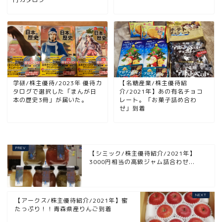
学研/株主優待/2023年 優待カ
【名糖産業/株主優待紹
タログで選択した「まんが日
介/2021年】あの有名チョコ
本の歴史3冊」が届いた。
レート。「お菓子詰め合わ
せ」到着
【シミック/株主優待紹介/2021年】
3000円相当の高級ジャム詰合わせ...
【アークス/株主優待紹介/2021年】蜜
たっぷり！！青森県産りんご到着