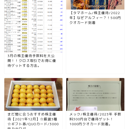
【タマホーム/株主優待/2022
年】なぜアルフィー？！500円
クオカード到着
3月の株主優待手数料を大公
開！！クロス取引でお得に優
待ゲットする方法。
まだ間に合うおすすめ株主優
メック/株主優待/2023年 手数
待【2021年12月】☆厳選3種
料300円台で優待ゲット！
☆ギフト券/QUOカード/3000
1000円クオカード到着。
円カタログ