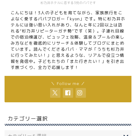
杉乃井ホテルに恋する3児のパパです
こんにちは！3人の子どもを育てながら、家族旅行をこ
よなく愛するパパブロガー「kyon」です。特に杉乃井ホ
テルには強い思い入れがあり、なんと年に2回以上は訪
れる“杉乃井リピーターガチ勢”です（笑）。子連れ目線
での宿泊棟選び、ビュッフェ攻略、温泉＆プールの楽し
み方などを徹底的にリサーチ＆体験してブログにまとめ
ています。読んでくださるパパ・ママが「うちも杉乃井
に行ってみたい！」と思えるような、リアルで役立つ情
報を発信中。子どもたちの「また行きたい！」を引き出
す旅づくり、全力で応援します！
＼ Follow me ／
カテゴリー選択