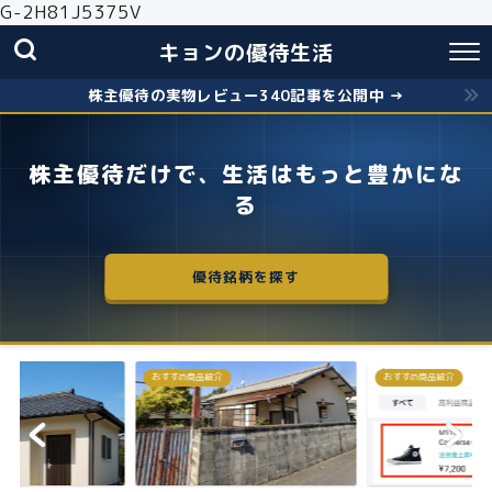
G-2H81J5375V
キョンの優待生活
株主優待の実物レビュー340記事を公開中 →
株主優待だけで、生活はもっと豊かにな
る
優待銘柄を探す
おすすめ商品紹介
株主優待
失敗しないクロス取引の簡
お得に株主優...