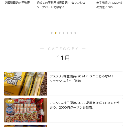
会社員が節税目的で不動産
初めての不動産投資日記 中古マンショ
赤字覚悟／POIZONせ
.
ン、アパートではなく...
の方法／500...
― CATEGORY ―
11月
11月
アステナ/株主優待/2024年 タバコじゃない！！
リラックスパイポ到着
11月
アスクル/株主優待/2022 品揃え抜群LOHACOで使
おう。2000円クーポン券到着。