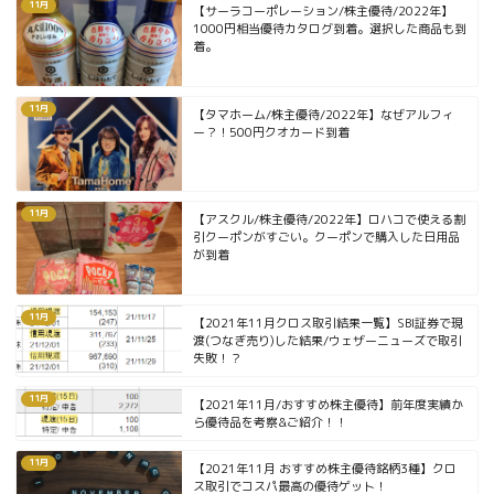
11月
【サーラコーポレーション/株主優待/2022年】
1000円相当優待カタログ到着。選択した商品も到
着。
11月
【タマホーム/株主優待/2022年】なぜアルフィ
ー？！500円クオカード到着
11月
【アスクル/株主優待/2022年】ロハコで使える割
引クーポンがすごい。クーポンで購入した日用品
が到着
11月
【2021年11月クロス取引結果一覧】SBI証券で現
渡(つなぎ売り)した結果/ウェザーニューズで取引
失敗！？
11月
【2021年11月/おすすめ株主優待】前年度実績か
ら優待品を考察&ご紹介！！
11月
【2021年11月 おすすめ株主優待銘柄3種】クロ
ス取引でコスパ最高の優待ゲット！