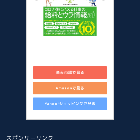
儲かる副業図鑑 在宅勤務のスキ
マに始める80のシゴト [ 山田 真
哉 ]
楽天市場で見る
Amazonで見る
Yahoo!ショッピングで見る
スポンサーリンク