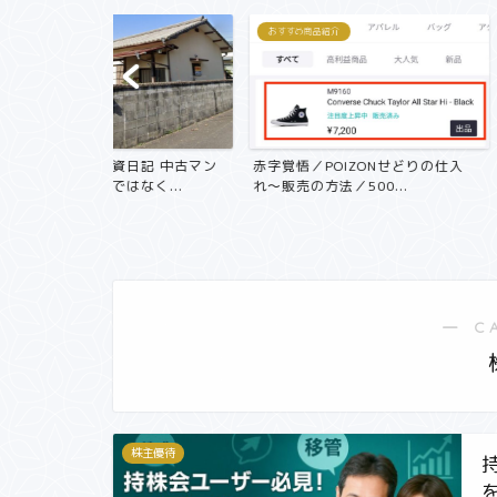
おすすめ商品紹介
株主優待
失敗しないクロス
方/SBI お得に株主優
記 中古マン
赤字覚悟／POIZONせどりの仕入
く...
れ〜販売の方法／500...
― C
株主優待