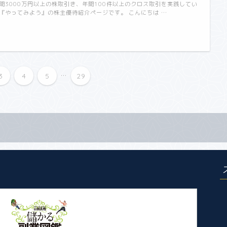
間3000万円以上の株取引き、年間100件以上のクロス取引を実践してい
『やってみよう』の株主優待紹介ページです。 こんにちは …
...
3
4
5
29
儲かる副業図鑑 在宅勤務の
スキマに始める80のシゴト 