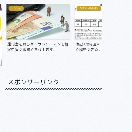
おすすめ商品紹介
おすすめ商品紹介
！サラリーマンも確
簿記3級は週4日/ 1日15分/ 4ヶ月
年収800万
る！おす...
で取得できる。独...
不動産投資をや
スポンサーリンク