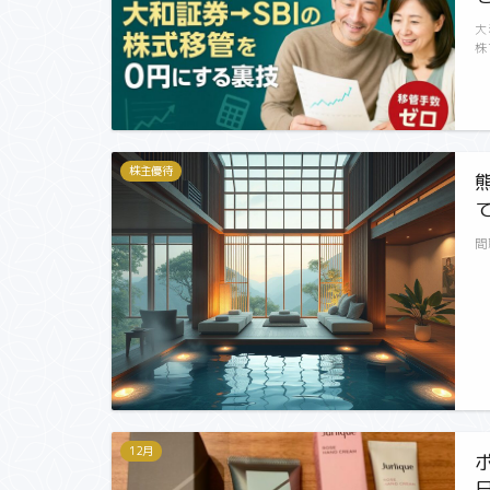
大
株
株主優待
間
12月