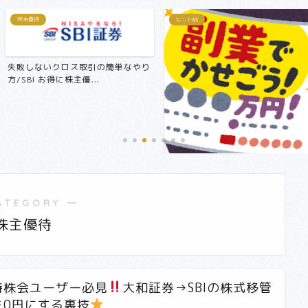
ヒント帖
ヒント帖
取引の簡単なやり
...
還付金をねらえ
定申告で節税でき
【副業で月3万円～5万円！？】サ
ラリーマンにおすすめ在宅...
ATEGORY ―
株主優待
持株会ユーザー必見
大和証券→SBIの株式移管
を0円にする裏技