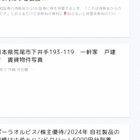
和証券の持株会からSBI証券に株を移管するとき、「これは持株会からの
です」と伝えるだけで手数料が無料に
知らないと移管手数料の330 …
熊本県荒尾市下井手193-119 一軒家 戸建
て 賃貸物件写真
取り 外観 外玄関 …
ポーラオルビス/株主優待/2024年 自社製品の
日焼け止めとハンドクリーム6000円分到着