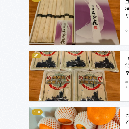
年
る
2月
年
る
12月