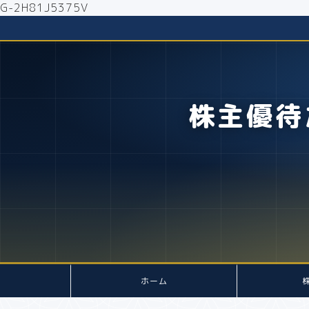
G-2H81J5375V
株主優待
ホーム