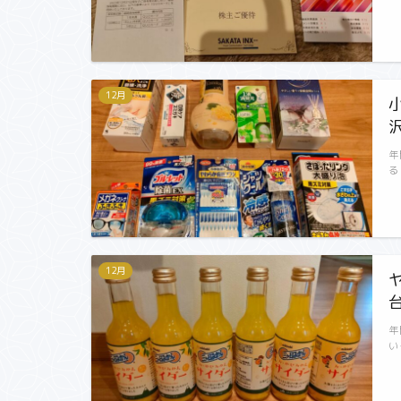
12月
年
る
12月
年
い