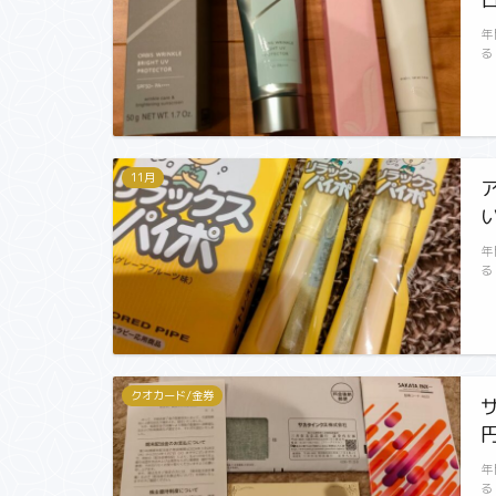
年
る
11月
年
る
クオカード/金券
年
る