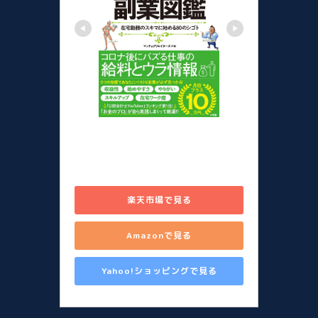
儲かる副業図鑑 在宅勤務のスキ
マに始める80のシゴト [ 山田 真
哉 ]
楽天市場で見る
Amazonで見る
Yahoo!ショッピングで見る