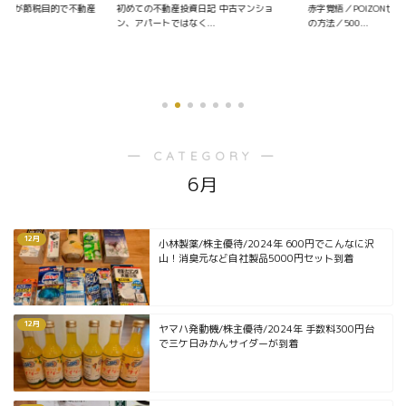
会社員が節税目的で不動産
初めての不動産投資日記 中古マンショ
赤字覚悟／POIZONせ
.
ン、アパートではなく...
の方法／500...
― CATEGORY ―
6月
12月
小林製薬/株主優待/2024年 600円でこんなに沢
山！消臭元など自社製品5000円セット到着
12月
ヤマハ発動機/株主優待/2024年 手数料300円台
で三ケ日みかんサイダーが到着