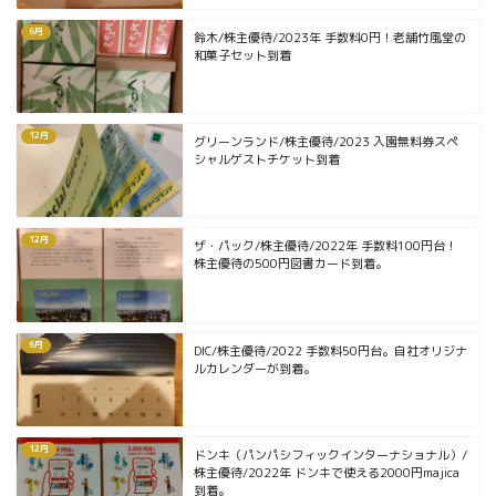
6月
鈴木/株主優待/2023年 手数料0円！老舗竹風堂の
和菓子セット到着
12月
グリーンランド/株主優待/2023 入園無料券スペ
シャルゲストチケット到着
12月
ザ・パック/株主優待/2022年 手数料100円台！
株主優待の500円図書カード到着。
6月
DIC/株主優待/2022 手数料50円台。自社オリジナ
ルカレンダーが到着。
12月
ドンキ（パンパシフィックインターナショナル）/
株主優待/2022年 ドンキで使える2000円majica
到着。