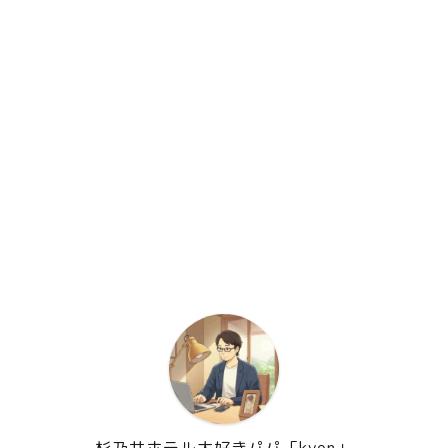
杉乃井ホテル大好きパパ「kyon」