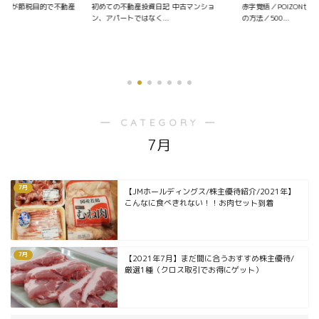
会社員が節税目的で不動産
初めての不動産投資日記 中古マンショ
赤字覚悟／POIZONせ
.
ン、アパートではなく...
の方法／500...
優待銘柄を探す
― CATEGORY ―
7月
7月
【JMホールディングス/株主優待紹介/2021年】
こんなに食べきれない！！お肉セット到着
7月
【2021年7月】まだ間に合うおすすめ株主優待/
厳選1種（クロス取引でお得にゲット）