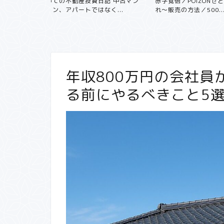
記 中古マン
赤字覚悟／POIZONせどりの仕入
く...
れ〜販売の方法／500...
年収800万円の会社員
る前にやるべきこと5