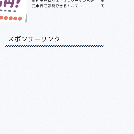
！サラリーマンも確
簿記3級は週4日/ 1日15分/ 4ヶ月
年収800万
る！おす...
で取得できる。独...
不動産投資をや
スポンサーリンク