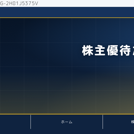
G-2H81J5375V
株主優待
ホーム