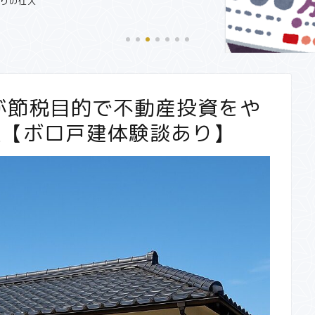
還付金をねらえ
定申告で節税でき
【副業で月3万円～5万円！？】サ
ラリーマンにおすすめ在宅...
が節税目的で不動産投資をや
選【ボロ戸建体験談あり】