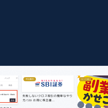
ヒント帖
ヒント帖
取引の簡単なやり
...