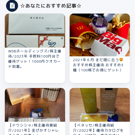
☆あなたにおすすめ記事☆
WDBホールディングス/株主優
待/2023年 手数料100円台で
2021年６月 まだ間に合う
優待ゲット！1000円クオカー
おすすめ株主優待 おすすめ3
ド到着。
種（100株でお得にゲット）
【ドウシシャ/株主優待案紹
【ベネッセ/株主優待紹
介/2021年】金ぴかオシャレ
介/2022年】優待カタログを