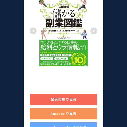
儲かる副業図鑑 在宅勤務のスキ
マに始める80のシゴト [ 山田 真
哉 ]
楽天市場で見る
Amazonで見る