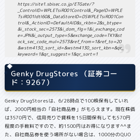
https://site1.sbisec.co.jp/ETGate/?
_ControlID=WPLETsiR001Control&_PageID=WPLE
TsiR001Idtl60&_DataStoreID=DSWPLETsiR001Con
trol&_ActionID=DefaultAID&s_rkbn=2&s_btype=
&i_stock_sec=2573&i_dom_flg=1&i_exchange_cod
e=JPN&i_output_type=5&exchange_code=TKY&st
ock_sec_code_mul=2573&ref_from=1&ref_to=20
&wstm4130_sort_id=&wstm4130_sort_kbn=&qr_
keyword=1&qr_suggest=1&qr_sort=1
Genky DrugStores （証券コー
ド：9267）
Genky DrugStoresは、6/28時点で100株保有していれ
ば、2000円相当の
「自社商品券」
がもらえます。現在株価
は3570円で、信用売りで貸株を15日間保有しても570円
程度の手数料ですので、約1500円はお得になります^^ま
た、
自社商品券を使う場所がない場合は、1000分のQUO