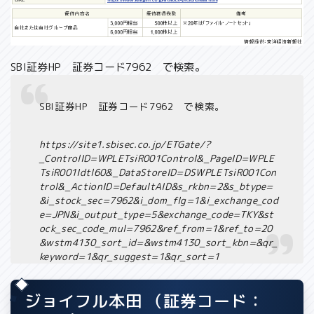
SBI証券HP 証券コード7962 で検索。
SBI証券HP 証券コード7962 で検索。
https://site1.sbisec.co.jp/ETGate/?
_ControlID=WPLETsiR001Control&_PageID=WPLE
TsiR001Idtl60&_DataStoreID=DSWPLETsiR001Con
trol&_ActionID=DefaultAID&s_rkbn=2&s_btype=
&i_stock_sec=7962&i_dom_flg=1&i_exchange_cod
e=JPN&i_output_type=5&exchange_code=TKY&st
ock_sec_code_mul=7962&ref_from=1&ref_to=20
&wstm4130_sort_id=&wstm4130_sort_kbn=&qr_
keyword=1&qr_suggest=1&qr_sort=1
ジョイフル本田 （証券コード：