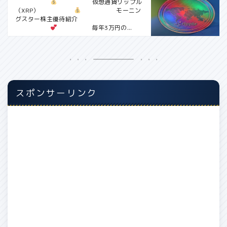
仮想通貨リップル
（XRP）
モーニン
グスター株主優待紹介
毎年3万円の...
スポンサーリンク