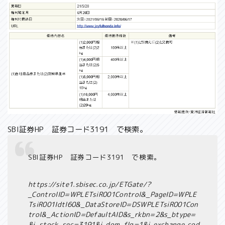
SBI証券HP 証券コード3191 で検索。
SBI証券HP 証券コード3191 で検索。
https://site1.sbisec.co.jp/ETGate/?
_ControlID=WPLETsiR001Control&_PageID=WPLE
TsiR001Idtl60&_DataStoreID=DSWPLETsiR001Con
trol&_ActionID=DefaultAID&s_rkbn=2&s_btype=
&i_stock_sec=3191&i_dom_flg=1&i_exchange_cod