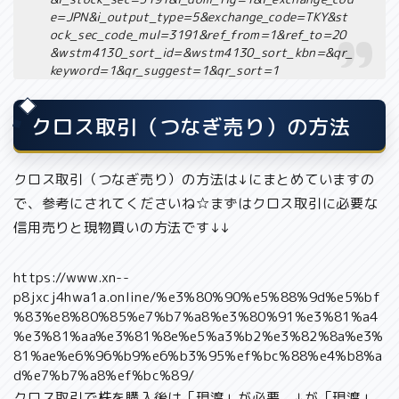
e=JPN&i_output_type=5&exchange_code=TKY&st
ock_sec_code_mul=3191&ref_from=1&ref_to=20
&wstm4130_sort_id=&wstm4130_sort_kbn=&qr_
keyword=1&qr_suggest=1&qr_sort=1
クロス取引（つなぎ売り）の方法
クロス取引（つなぎ売り）の方法は↓にまとめています
の
で、参考にされてくださいね☆まずはクロス取引に必要な
信用売りと現物買いの方法です↓↓
https://www.xn--
p8jxcj4hwa1a.online/%e3%80%90%e5%88%9d%e5%bf
%83%e8%80%85%e7%b7%a8%e3%80%91%e3%81%a4
%e3%81%aa%e3%81%8e%e5%a3%b2%e3%82%8a%e3%
81%ae%e6%96%b9%e6%b3%95%ef%bc%88%e4%b8%a
d%e7%b7%a8%ef%bc%89/
クロス取引で株を購入後は「現渡」が必要。↓が「現渡」