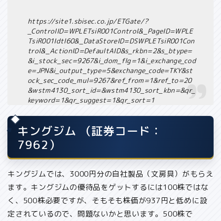
https://site1.sbisec.co.jp/ETGate/?
_ControlID=WPLETsiR001Control&_PageID=WPLE
TsiR001Idtl60&_DataStoreID=DSWPLETsiR001Con
trol&_ActionID=DefaultAID&s_rkbn=2&s_btype=
&i_stock_sec=9267&i_dom_flg=1&i_exchange_cod
e=JPN&i_output_type=5&exchange_code=TKY&st
ock_sec_code_mul=9267&ref_from=1&ref_to=20
&wstm4130_sort_id=&wstm4130_sort_kbn=&qr_
keyword=1&qr_suggest=1&qr_sort=1
キングジム （証券コード：
7962）
キングジムでは、
3000円分の自社製品（文房具）がもらえ
ます
。キングジムの優待品をゲットするには100株ではな
く、
500株必要ですが、そもそも株価が937円と低め
に設
定されているので、問題ないかと思います。500株で