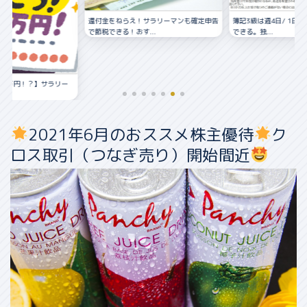
サラリーマンも確定申告
簿記3級は週4日/ 1日15分/ 4ヶ月で取得
年収800万円の会社員
..
できる。独...
投資をやる前にや...
2021年6月のおススメ株主優待
ク
ロス取引（つなぎ売り）開始間近