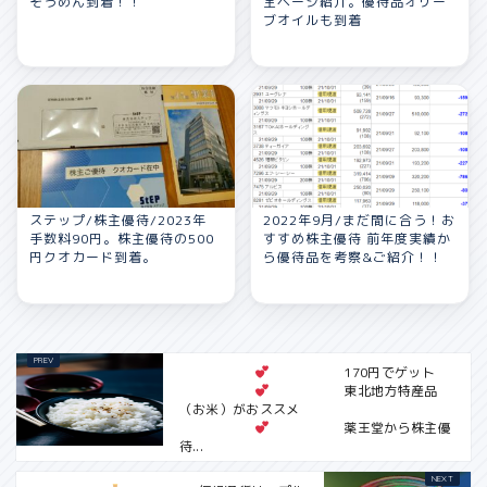
そうめん到着！！
全ページ紹介。優待品オリー
ブオイルも到着
ステップ/株主優待/2023年
2022年9月/まだ間に合う！お
手数料90円。株主優待の500
すすめ株主優待 前年度実績か
円クオカード到着。
ら優待品を考察&ご紹介！！
170円でゲット
東北地方特産品
（お米）がおススメ
薬王堂から株主優
待...