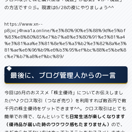
の方法です☆彡。現渡は6/28の夜にやりましょう^^
https://www.xn--
p8jxcj4hwa1a.online/%e3%80%90%e5%88%9d%e5%bf
%83%e8%80%85%e7%b7%a8%e3%80%91%e3%81%a4
%e3%81%aa%e3%81%8e%e5%a3%b2%e3%82%8a%e3%
81%ae%e6%96%b9%e6%b3%95%ef%bc%88%e5%be%8
c%e7%b7%a8%ef%bc%89/
最後に、ブログ管理人からの一言
今回は6月のおススメ「株主優待」についてお伝えしまし
た(^^♪クロス取引（つなぎ売り）を利用すれば数百円で数
千円の株主優待をゲットできます^^。クロス取引はとても
簡単でお得で、なんといっても
日常生活が楽しくなります
（優待品が届いた時のワクワク感
も
たまりません）
ので、