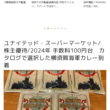
資日記 中古マンショ
赤字覚悟／POIZONせどりの仕入れ〜販売
く...
の方法／500...
優待銘柄を探す
ユナイテッド・スーパーマーケット/
株主優待/2024年 手数料100円台 カ
タログで選択した横須賀海軍カレー到
着