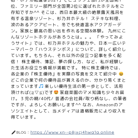
位、ファミリー部門が全国第2位に選ばれたホテルをご
存知ですか^^ そこは、西日本最大級の絶景露天風呂を
有する温泉リゾート、杉乃井ホテル！ ステキな料理、
波のあるアクアビート、冬でも快適温水アクアガーデ
ン。家族と最高の思い出を作れる空間&体験。 九州にこ
んなリゾートホテルがあろうとは。。。 「やってみよ
うサイト」では、杉乃井ホテルの魅力や、日本一広いテ
ーマパーク「ハウステンボス」について、詳しく紹介し
ています。もちろん、それ以外の役立つ記事を多く配
信！ 株主優待、簿記、夢の探し方、など、私が経験し
た生活お役立ち情報が満載です。 特に株主優待では、
各企業の『株主優待』を実際の写真を交えて紹介中
どこの企業で何の優待品が貰えるのか、分かり易くまと
まっています
楽しい優待生活の第一歩として、活用
頂ければ(≧▽≦)です
家庭菜園のマメ知識も少々お届
け。３児の親/40代/ 普通の会社員/取り柄なし、の筆者
ですが、よろしくお願いします^^ なお、Amazonのア
ソシエイトとして、当メディアは適格販売により収入を
得ています。
https://www.xn--p8jxcj4hwa1a.online
BLOG：