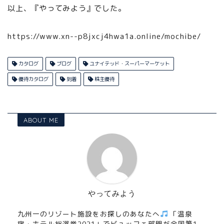
以上、『やってみよう』でした。
https://www.xn--p8jxcj4hwa1a.online/mochibe/
カタログ
ブログ
ユナイテッド・スーパーマーケット
優待カタログ
到着
株主優待
ABOUT ME
やってみよう
九州一のリゾート施設をお探しのあなたへ
「温泉
宿・ホテル総選挙2021」でビュッフェ部門が全国第1