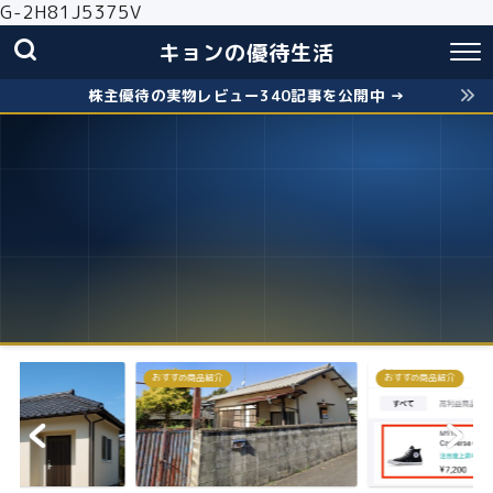
G-2H81J5375V
キョンの優待生活
株主優待の実物レビュー340記事を公開中 →
おすすめ商品紹介
株主優待
失敗しないクロス取引の簡
お得に株主優...