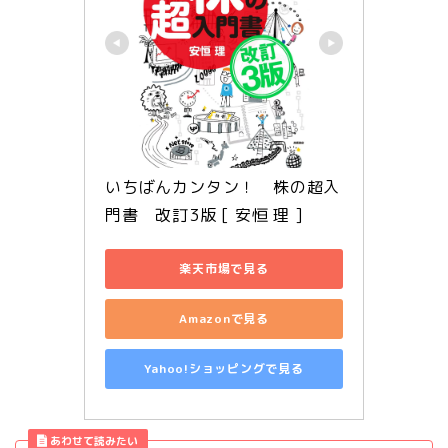
いちばんカンタン！　株の超入
門書　改訂3版 [ 安恒 理 ]
楽天市場で見る
Amazonで見る
Yahoo!ショッピングで見る