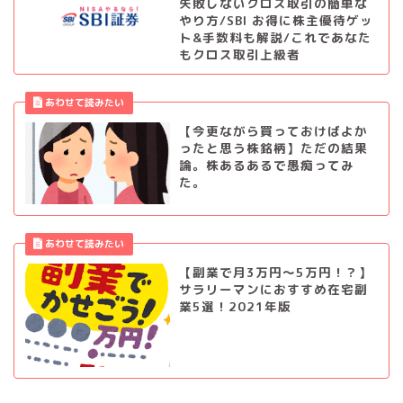
失敗しないクロス取引の簡単な
やり方/SBI お得に株主優待ゲッ
ト&手数料も解説/これであなた
もクロス取引上級者
【今更ながら買っておけばよか
ったと思う株銘柄】ただの結果
論。株あるあるで愚痴ってみ
た。
【副業で月3万円～5万円！？】
サラリーマンにおすすめ在宅副
業5選！2021年版