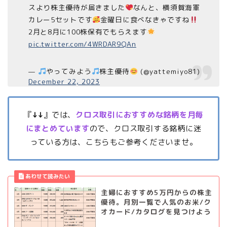
スより株主優待が届きました
なんと、横須賀海軍
カレー5セットです
金曜日に食べなきゃですね
2月と8月に100株保有でもらえます
pic.twitter.com/4WRDAR9QAn
—
やってみよう
株主優待
(@yattemiyo81)
December 22, 2023
『
↓↓
』では、
クロス取引におすすめな銘柄を月毎
にまとめています
ので、クロス取引する銘柄に迷
っている方は、こちらもご参考くださいませ。
主婦におすすめ5万円からの株主
優待。月別一覧で人気のお米/ク
オカード/カタログを見つけよう