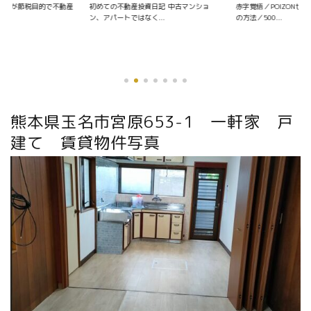
資日記 中古マンショ
赤字覚悟／POIZONせどりの仕入れ〜販売
く...
の方法／500...
優待銘柄を探す
熊本県玉名市宮原653-1 一軒家 戸
建て 賃貸物件写真