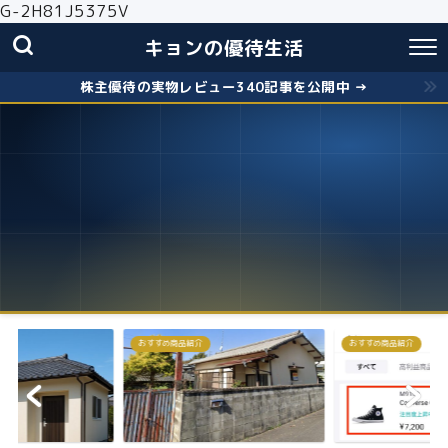
G-2H81J5375V
キョンの優待生活
株主優待の実物レビュー340記事を公開中 →
おすすめ商品紹介
株主優待
失敗しないクロス取引の簡
お得に株主優...