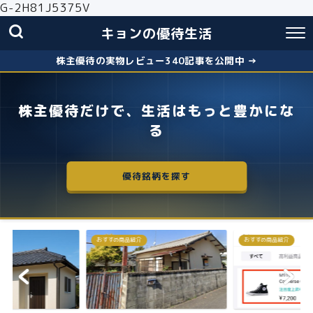
G-2H81J5375V
キョンの優待生活
株主優待の実物レビュー340記事を公開中 →
株主優待だけで、生活はもっと豊かにな
る
優待銘柄を探す
おすすめ商品紹介
株主優待
失敗しないクロス取引の簡
お得に株主優...