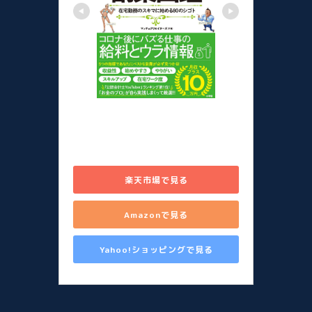
儲かる副業図鑑 在宅勤務のスキ
マに始める80のシゴト [ 山田 真
哉 ]
楽天市場で見る
Amazonで見る
Yahoo!ショッピングで見る