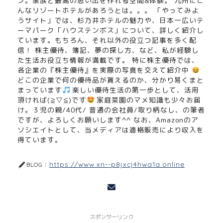
ン。家族と最高の思い出を作れる空間&体験。 九州にこ
んなリゾートホテルがあろうとは。。。 「やってみよ
うサイト」では、杉乃井ホテルの魅力や、日本一広いテ
ーマパーク「ハウステンボス」について、詳しく紹介し
ています。もちろん、それ以外の役立つ記事を多く配
信！ 株主優待、簿記、夢の探し方、など、私が経験し
た生活お役立ち情報が満載です。 特に株主優待では、
各企業の『株主優待』を実際の写真を交えて紹介中
どこの企業で何の優待品が貰えるのか、分かり易くまと
まっています
楽しい優待生活の第一歩として、活用
頂ければ(≧▽≦)です
家庭菜園のマメ知識も少々お届
け。３児の親/40代/ 普通の会社員/取り柄なし、の筆者
ですが、よろしくお願いします^^ なお、Amazonのア
ソシエイトとして、当メディアは適格販売により収入を
得ています。
https://www.xn--p8jxcj4hwa1a.online
BLOG：
スポンサーリンク