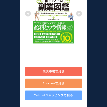
儲かる副業図鑑 在宅勤務のスキ
マに始める80のシゴト [ 山田 真
哉 ]
楽天市場で見る
Amazonで見る
Yahoo!ショッピングで見る