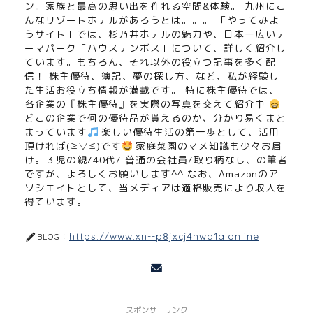
ン。家族と最高の思い出を作れる空間&体験。 九州にこ
んなリゾートホテルがあろうとは。。。 「やってみよ
うサイト」では、杉乃井ホテルの魅力や、日本一広いテ
ーマパーク「ハウステンボス」について、詳しく紹介し
ています。もちろん、それ以外の役立つ記事を多く配
信！ 株主優待、簿記、夢の探し方、など、私が経験し
た生活お役立ち情報が満載です。 特に株主優待では、
各企業の『株主優待』を実際の写真を交えて紹介中
どこの企業で何の優待品が貰えるのか、分かり易くまと
まっています
楽しい優待生活の第一歩として、活用
頂ければ(≧▽≦)です
家庭菜園のマメ知識も少々お届
け。３児の親/40代/ 普通の会社員/取り柄なし、の筆者
ですが、よろしくお願いします^^ なお、Amazonのア
ソシエイトとして、当メディアは適格販売により収入を
得ています。
https://www.xn--p8jxcj4hwa1a.online
BLOG：
スポンサーリンク