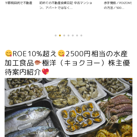
資日記 中古マンショ
赤字覚悟／POIZONせどりの仕入れ〜販売
く...
の方法／500...
優待銘柄を探す
ROE10%超え
2500円相当の水産
加工食品
極洋（キョクヨー）株主優
待案内紹介