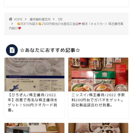
HOME
優待権利確定月
3月
ROE10%超え
2500円相当の水産加工食品
極洋（キョクヨー）株主優待案
内紹介
☆あなたにおすすめ記事☆
【ひろぎん/株主優待/2022
ニッスイ/株主優待/2022 手数
年】改悪で有名な株主優待を
料200円台でガパオをゲット。
ゲット！500円クオカード到
自社製品詰合わせ到着。
着。