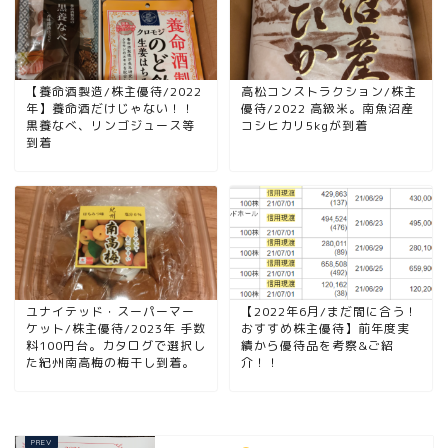
【養命酒製造/株主優待/2022
高松コンストラクション/株主
年】養命酒だけじゃない！！
優待/2022 高級米。南魚沼産
黒養なべ、リンゴジュース等
コシヒカリ5kgが到着
到着
ユナイテッド・スーパーマー
【2022年6月/まだ間に合う！
ケット/株主優待/2023年 手数
おすすめ株主優待】前年度実
料100円台。カタログで選択し
績から優待品を考察&ご紹
た紀州南高梅の梅干し到着。
介！！