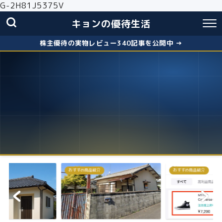
G-2H81J5375V
キョンの優待生活
株主優待の実物レビュー340記事を公開中 →
おすすめ商品紹介
株主優待
失敗しないクロス取引の簡
お得に株主優...