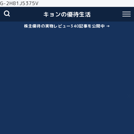
G-2H81J5375V
キョンの優待生活
株主優待の実物レビュー340記事を公開中 →