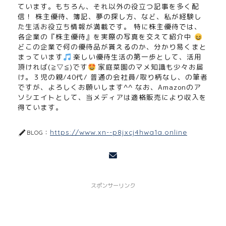
ています。もちろん、それ以外の役立つ記事を多く配
信！ 株主優待、簿記、夢の探し方、など、私が経験し
た生活お役立ち情報が満載です。 特に株主優待では、
各企業の『株主優待』を実際の写真を交えて紹介中
どこの企業で何の優待品が貰えるのか、分かり易くまと
まっています
楽しい優待生活の第一歩として、活用
頂ければ(≧▽≦)です
家庭菜園のマメ知識も少々お届
け。３児の親/40代/ 普通の会社員/取り柄なし、の筆者
ですが、よろしくお願いします^^ なお、Amazonのア
ソシエイトとして、当メディアは適格販売により収入を
得ています。
https://www.xn--p8jxcj4hwa1a.online
BLOG：
スポンサーリンク