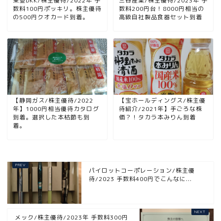
東亜DKK/株主優待/2022年 手
三谷産業/株主優待/2023年 手
数料100円ポッキリ。株主優待
数料200円台！8000円相当の
の500円クオカード到着。
高級自社製品食器セット到着
【静岡ガス/株主優待/2022
【宝ホールディングス/株主優
年】1000円相当優待カタログ
待紹介/2021年】手ごろな株
到着。選択した本枯節も到
価？！タカラ本みりん到着
着。
パイロットコーポレーション/株主優
待/2023 手数料400円でこんなに...
メック/株主優待/2023年 手数料300円