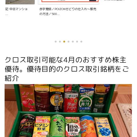
資日記 中古マンショ
赤字覚悟／POIZONせどりの仕入れ〜販売
く...
の方法／500...
クロス取引可能な4月のおすすめ株主
優待。優待目的のクロス取引銘柄をご
紹介