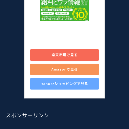
儲かる副業図鑑 在宅勤務のスキ
マに始める80のシゴト [ 山田 真
哉 ]
楽天市場で見る
Amazonで見る
Yahoo!ショッピングで見る
スポンサーリンク