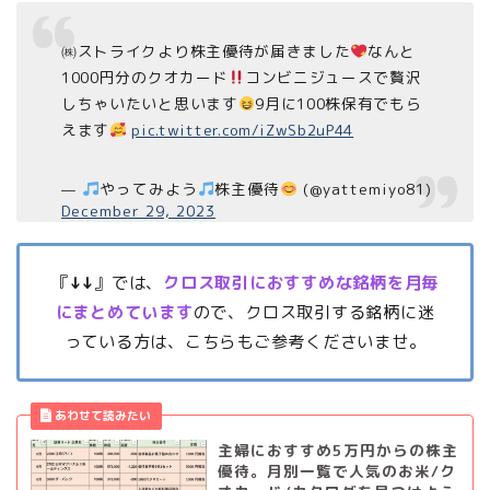
㈱ストライクより株主優待が届きました
なんと
1000円分のクオカード
コンビニジュースで贅沢
しちゃいたいと思います
9月に100株保有でもら
えます
pic.twitter.com/iZwSb2uP44
—
やってみよう
株主優待
(@yattemiyo81)
December 29, 2023
『
↓↓
』では、
クロス取引におすすめな銘柄を月毎
にまとめています
ので、クロス取引する銘柄に迷
っている方は、こちらもご参考くださいませ。
主婦におすすめ5万円からの株主
優待。月別一覧で人気のお米/ク