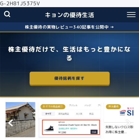
G-2H81J5375V
キョンの優待生活
株主優待の実物レビュー340記事を公開中 →
株主優待だけで、生活はもっと豊かにな
る
優待銘柄を探す
おすすめ商品紹介
株主優待
失敗しないクロス取引の簡
お得に株主優...