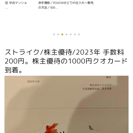
資日記 中古マンショ
赤字覚悟／POIZONせどりの仕入れ〜販売
く...
の方法／500...
ストライク/株主優待/2023年 手数料
200円。株主優待の1000円クオカード
到着。