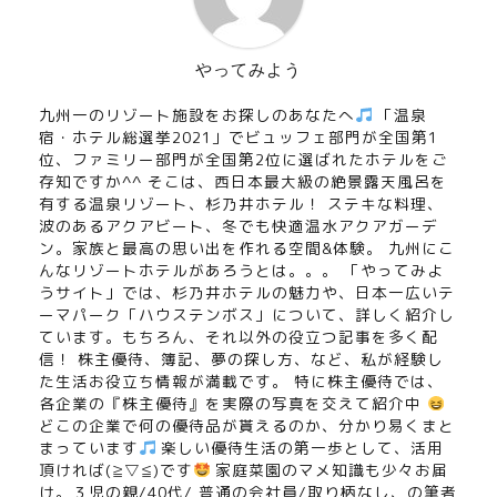
やってみよう
九州一のリゾート施設をお探しのあなたへ
「温泉
宿・ホテル総選挙2021」でビュッフェ部門が全国第1
位、ファミリー部門が全国第2位に選ばれたホテルをご
存知ですか^^ そこは、西日本最大級の絶景露天風呂を
有する温泉リゾート、杉乃井ホテル！ ステキな料理、
波のあるアクアビート、冬でも快適温水アクアガーデ
ン。家族と最高の思い出を作れる空間&体験。 九州にこ
んなリゾートホテルがあろうとは。。。 「やってみよ
うサイト」では、杉乃井ホテルの魅力や、日本一広いテ
ーマパーク「ハウステンボス」について、詳しく紹介し
ています。もちろん、それ以外の役立つ記事を多く配
信！ 株主優待、簿記、夢の探し方、など、私が経験し
た生活お役立ち情報が満載です。 特に株主優待では、
各企業の『株主優待』を実際の写真を交えて紹介中
どこの企業で何の優待品が貰えるのか、分かり易くまと
まっています
楽しい優待生活の第一歩として、活用
頂ければ(≧▽≦)です
家庭菜園のマメ知識も少々お届
け。３児の親/40代/ 普通の会社員/取り柄なし、の筆者