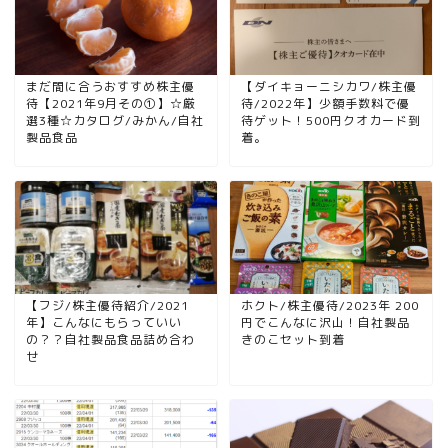
まだ間に合うおすすめ株主優
【ダイキョーニシカワ/株主優
待【2021年9月その①】☆厳
待/2022年】少額手数料で優
選3種☆カタログ/みかん/自社
待ゲット！500円クオカード到
製品食品
着。
【フジ/株主優待紹介/2021
ホクト/株主優待/2023年 200
年】こんなにもらっていい
円でこんなに沢山！自社製品
の？？自社製品食品詰め合わ
きのこセット到着
せ