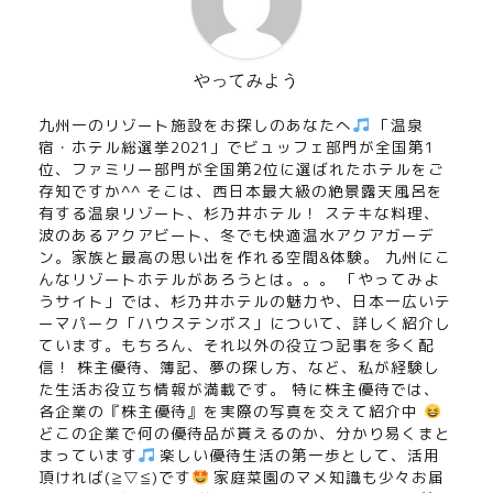
やってみよう
九州一のリゾート施設をお探しのあなたへ
「温泉
宿・ホテル総選挙2021」でビュッフェ部門が全国第1
位、ファミリー部門が全国第2位に選ばれたホテルをご
存知ですか^^ そこは、西日本最大級の絶景露天風呂を
有する温泉リゾート、杉乃井ホテル！ ステキな料理、
波のあるアクアビート、冬でも快適温水アクアガーデ
ン。家族と最高の思い出を作れる空間&体験。 九州にこ
んなリゾートホテルがあろうとは。。。 「やってみよ
うサイト」では、杉乃井ホテルの魅力や、日本一広いテ
ーマパーク「ハウステンボス」について、詳しく紹介し
ています。もちろん、それ以外の役立つ記事を多く配
信！ 株主優待、簿記、夢の探し方、など、私が経験し
た生活お役立ち情報が満載です。 特に株主優待では、
各企業の『株主優待』を実際の写真を交えて紹介中
どこの企業で何の優待品が貰えるのか、分かり易くまと
まっています
楽しい優待生活の第一歩として、活用
頂ければ(≧▽≦)です
家庭菜園のマメ知識も少々お届