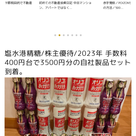
資日記 中古マンショ
赤字覚悟／POIZONせどりの仕入れ〜販売
く...
の方法／500...
優待銘柄を探す
塩水港精糖/株主優待/2023年 手数料
400円台で3500円分の自社製品セット
到着。