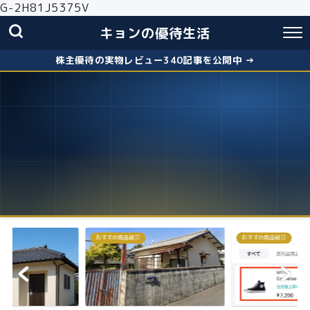
G-2H81J5375V
キョンの優待生活
株主優待の実物レビュー340記事を公開中 →
おすすめ商品紹介
株主優待
失敗しないクロス取引の簡
お得に株主優...