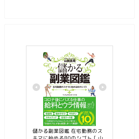
儲かる副業図鑑 在宅勤務のス
キマに始める80のシゴト [ 山