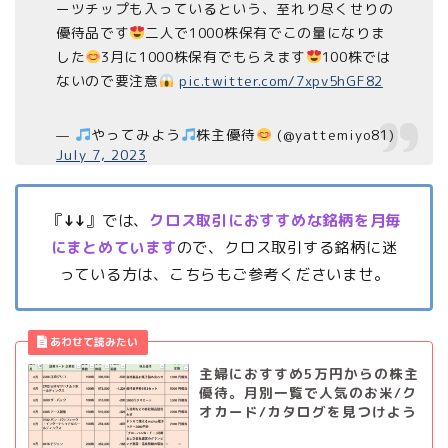
ーツチップも入っているという、至れり尽くせりの
優待品です
二人で1000株保有でこの量になりま
した
3月に1000株保有でもらえます
100株では
ないので要注意
pic.twitter.com/7xpv5hGF82
—
やってみよう
株主優待
(@yattemiyo81)
July 7, 2023
『
↓↓
』では、
クロス取引におすすめな銘柄を月毎
にまとめています
ので、クロス取引する銘柄に迷
っている方は、こちらもご参考くださいませ。
主婦におすすめ5万円からの株主
優待。月別一覧で人気のお米/ク
オカード/カタログを見つけよう