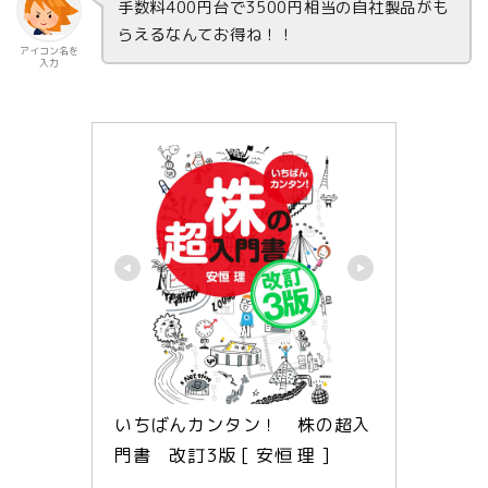
手数料400円台で3500円相当の自社製品がも
らえるなんてお得ね！！
アイコン名を
入力
いちばんカンタン！　株の超入
門書　改訂3版 [ 安恒 理 ]