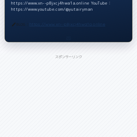
https://www.xn--p8jxcj4hwa1a.online YouTube：
https://www.youtube.com/@yutairyman
https://www.xn--p8jxcj4hwa1a.online
BLOG：
スポンサーリンク