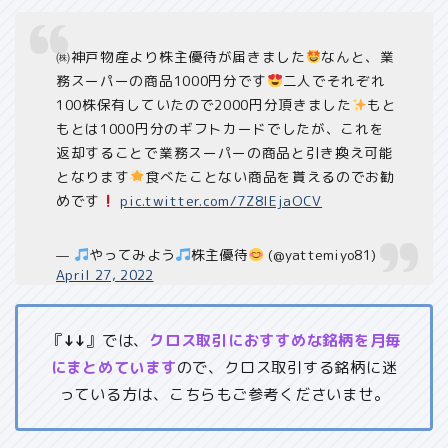
㈱神戸物産より株主優待が届きました
なんと、業
務スーパーの商品1000円分です
二人でそれぞれ
100株保有していたので2000円分頂きました
もと
もとは1000円分のギフトカードでしたが、これを
返却することで業務スーパーの商品と引き換え可能
となります
食べたことない商品を貰えるのでお勧
めです
pic.twitter.com/7Z8IEjaOCV
—
やってみよう
株主優待
(@yattemiyo81)
April 27, 2022
『
↓↓
』では、
クロス取引におすすめな銘柄を月毎
にまとめています
ので、クロス取引する銘柄に迷
っている方は、こちらもご参考くださいませ。