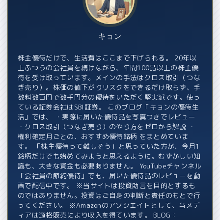
キョン
株主優待だけで、生活費はここまで下げられる。 20年以
上ふつうの会社員を続けながら、年間100品以上の株主優
待を受け取っています。メインの手法はクロス取引（つな
ぎ売り）。株価の値下がりリスクをできるだけ取らず、手
数料数百円で数千円分の優待をいただく堅実派です。使っ
ている証券会社はSBI証券。 このブログ「キョンの優待生
活」では、 ・実際に届いた優待品を写真つきでレビュー
・クロス取引（つなぎ売り）のやり方をゼロから解説 ・
権利確定月ごとの、おすすめ優待銘柄 をまとめていま
す。 「株主優待って難しそう」と思っていた方が、今月1
銘柄だけでも始めてみようと思えるように。むずかしい知
識も、大きな資金も必要ありません。 YouTubeチャンネル
「会社員の節約優待」でも、届いた優待品のレビューを動
画で配信中です。 ※当サイトは投資助言を目的とするも
のではありません。投資はご自身の判断と責任のもとで行
ってください。 ※Amazonのアソシエイトとして、当メデ
ィアは適格販売により収入を得ています。 BLOG：