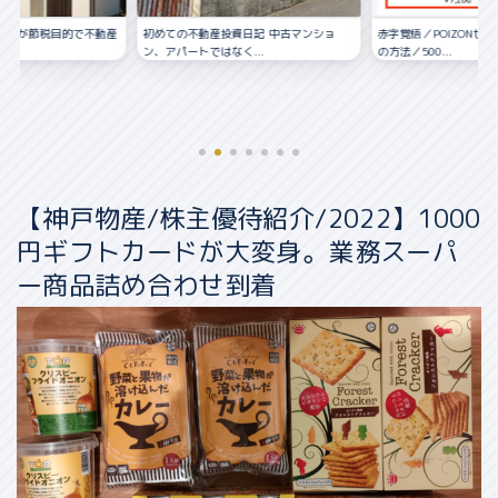
資日記 中古マンショ
赤字覚悟／POIZONせどりの仕入れ〜販売
く...
の方法／500...
【神戸物産/株主優待紹介/2022】1000
円ギフトカードが大変身。業務スーパ
ー商品詰め合わせ到着