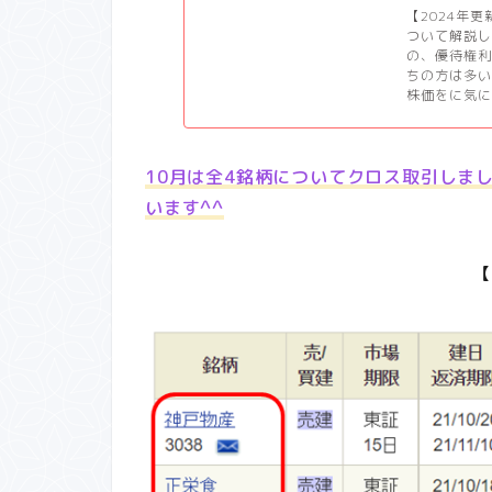
【2024年
ついて解説
の、優待権
ちの方は多
株価をに気に
10月は全4銘柄についてクロス取引しま
います^^
【