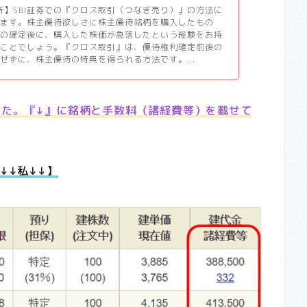
更新】SBI証券での『クロス取引（つなぎ売り）』の方法に
します。株主優待欲しさに株主優待銘柄を購入したもの
利の確定後に、購入した株価が急落したという経験をお持
いことでしょう。『クロス取引』は、優待権利確定前後の
せずに、株主優待の特典を得られる方法です。...
した。『↓』に銘柄と手数料（諸経費等）を載せて
↓↓私↓↓】