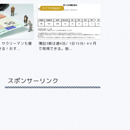
おすすめ商品紹介
おすすめ商品紹介
！サラリーマンも確
簿記3級は週4日/ 1日15分/ 4ヶ月
年収800万
る！おす...
で取得できる。独...
不動産投資をや
スポンサーリンク