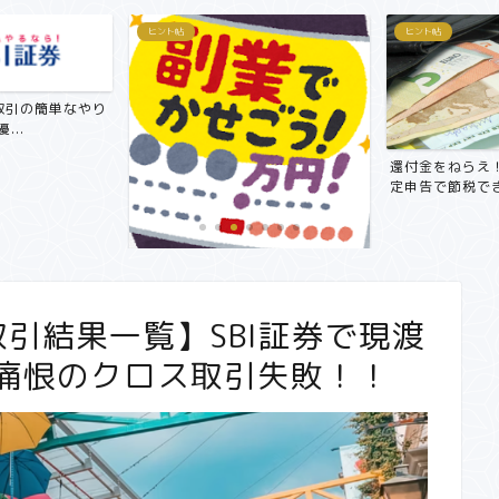
ヒント帖
ヒント帖
取引の簡単なやり
...
還付金をねらえ
定申告で節税でき
【副業で月3万円～5万円！？】サ
ラリーマンにおすすめ在宅...
取引結果一覧】SBI証券で現渡
/痛恨のクロス取引失敗！！