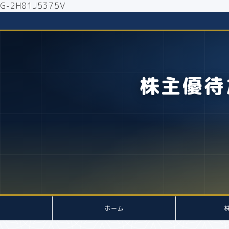
G-2H81J5375V
株主優待
ホーム