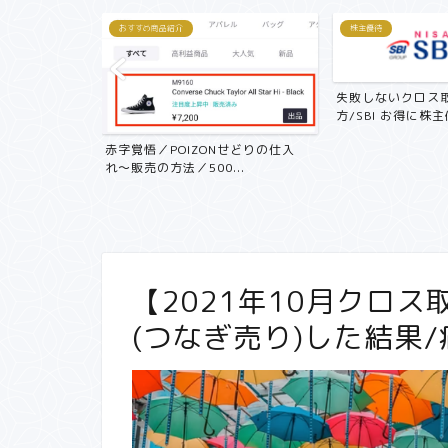
おすすめ商品紹介
株主優待
失敗しないクロス
方/SBI お得に株主優
記 中古マン
赤字覚悟／POIZONせどりの仕入
く...
れ〜販売の方法／500...
【2021年10月クロス
(つなぎ売り)した結果