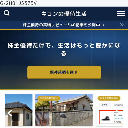
G-2H81J5375V
キョンの優待生活
株主優待の実物レビュー340記事を公開中 →
株主優待だけで、生活はもっと豊かにな
る
優待銘柄を探す
おすすめ商品紹介
株主優待
失敗しないクロス取引の簡
お得に株主優...