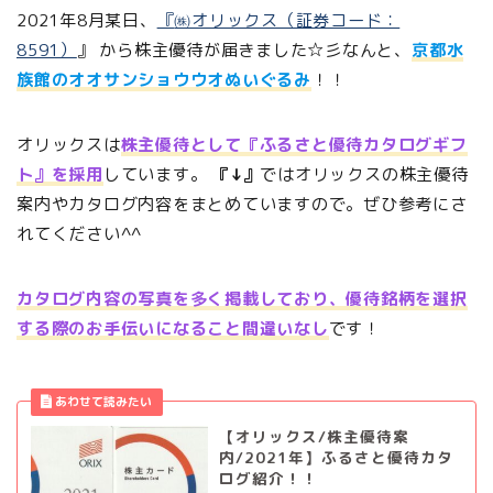
2021年8月某日、
『
㈱オリックス（証券コード：
8591）
』 から株主優待が届きました☆彡なんと、
京都水
族館のオオサンショウウオぬいぐるみ
！！
オリックスは
株主優待として『ふるさと優待カタログギフ
ト』を採用
しています。
『↓』
ではオリックスの株主優待
案内やカタログ内容をまとめていますので。ぜひ参考にさ
れてください^^
カタログ内容の写真を多く掲載しており、優待銘柄を選択
する際のお手伝いになること間違いなし
です！
【オリックス/株主優待案
内/2021年】ふるさと優待カタ
ログ紹介！！