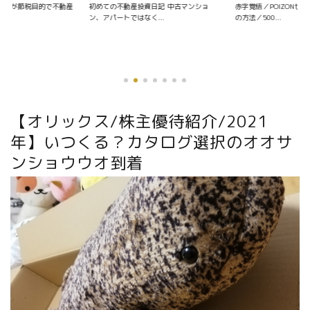
資日記 中古マンショ
赤字覚悟／POIZONせどりの仕入れ〜販売
く...
の方法／500...
【オリックス/株主優待紹介/2021
年】いつくる？カタログ選択のオオサ
ンショウウオ到着