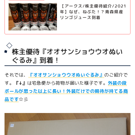
【アークス/株主優待紹介/2021
年】なぜ、ねぶた！？青森県産
リンゴジュース到着
株主優待『オオサンショウウオぬい
ぐるみ』到着！
それでは、
『オオサンショウウオぬいぐるみ』
のご紹介で
す。
『↓』
は宅急便から荷物が届いた様子です。
外装の段
ボールが思った以上に長い！外装だけでの期待が持てる商
品です
☆彡