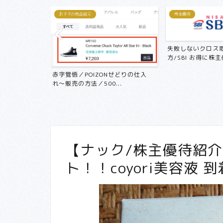
おすすめ商品紹介
株主優待
失敗しないクロス取
方/SBI お得に株主優.
記 中古マン
赤字覚悟／POIZONせどりの仕入
...
れ〜販売の方法／500...
【ナック/株主優待紹介/
ト！！coyori美容液 到