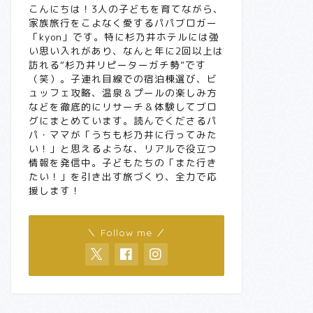
こんにちは！3人の子どもを育てながら、
家族旅行をこよなく愛するパパブロガー
「kyon」です。特に杉乃井ホテルには強
い思い入れがあり、なんと年に2回以上は
訪れる“杉乃井リピーターガチ勢”です
（笑）。子連れ目線での宿泊棟選び、ビ
ュッフェ攻略、温泉＆プールの楽しみ方
などを徹底的にリサーチ＆体験してブロ
グにまとめています。読んでくださるパ
パ・ママが「うちも杉乃井に行ってみた
い！」と思えるような、リアルで役立つ
情報を発信中。子どもたちの「また行き
たい！」を引き出す旅づくり、全力で応
援します！
＼ Follow me ／