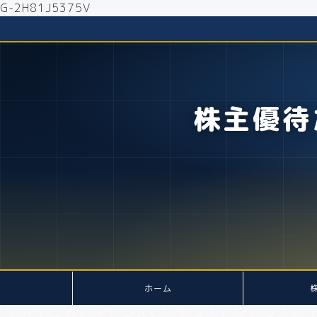
G-2H81J5375V
株主優待
ホーム