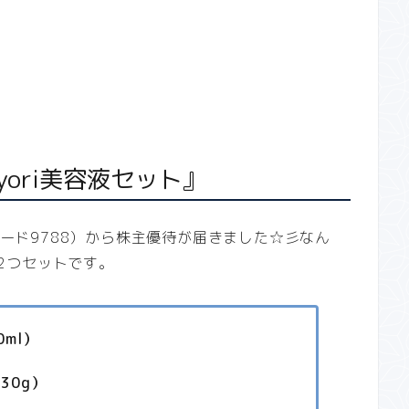
yori美容液セット』
ード9788）から株主優待が届きました☆彡なん
2つセットです。
0ml）
30g）