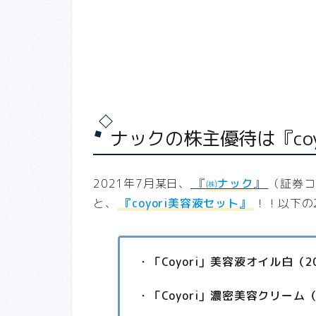
ナックの株主優待は『co
2021年7月某日、
『
㈱ナック
』
（証券コ
と、
『coyori美容液セット
』
！！
以下の
・「Coyori」美容液オイル白（2
・「Coyori」濃密美容クリーム（