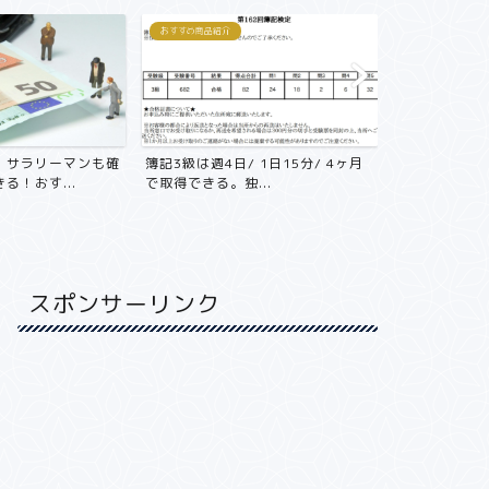
おすすめ商品紹介
おすすめ商品紹介
サラリーマンも確
簿記3級は週4日/ 1日15分/ 4ヶ月
年収800万円
！おす...
で取得できる。独...
不動産投資をやる
スポンサーリンク