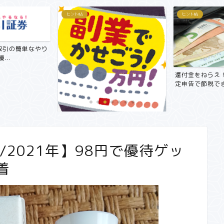
ヒント帖
ヒント帖
引の簡単なやり
..
還付金をねらえ！
定申告で節税できる
【副業で月3万円～5万円！？】サ
ラリーマンにおすすめ在宅...
2021年】98円で優待ゲッ
着