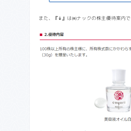
また、
『↓』
は㈱ナックの株主優待案内で