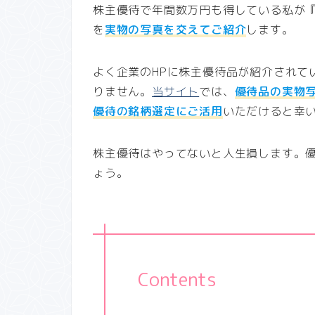
株主優待で年間数万円も得している私が
を
実物の写真を交えてご紹介
します。
よく企業のHPに株主優待品が紹介されて
りません。
当サイト
では、
優待品の実物
優待の銘柄選定にご活用
いただけると幸
株主優待はやってないと人生損します。
ょう。
Contents