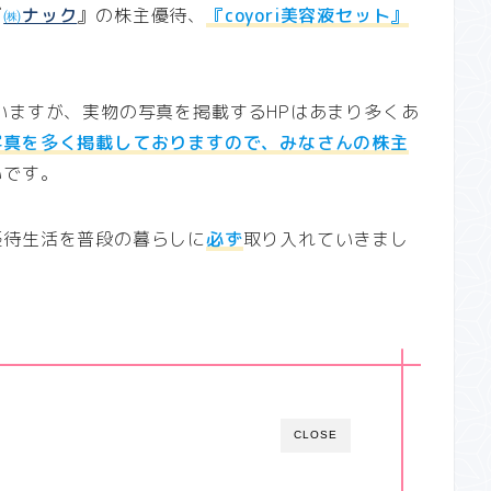
『
㈱
ナック
』の株主優待、
『coyori美容液セット
』
いますが、実物の写真を掲載するHPはあまり多くあ
写真を多く掲載しておりますので、みなさんの株主
いです。
優待生活を普段の暮らしに
必ず
取り入れていきまし
CLOSE