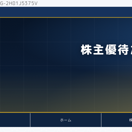
G-2H81J5375V
株主優待
ホーム