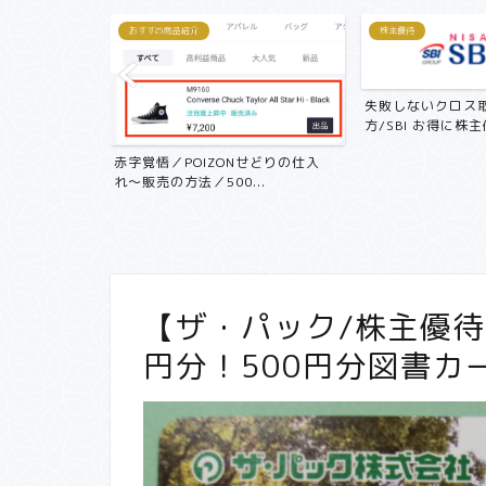
株主優待
ヒント帖
失敗しないクロス取引の簡単なやり
方/SBI お得に株主優...
Nせどりの仕入
...
【副業で月3万円
ラリーマンにおす
【ザ・パック/株主優待紹
円分！500円分図書カ