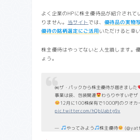
よく企業のHPに株主優待品が紹介されて
りません。
当サイト
では、
優待品の実物
優待の銘柄選定にご活用
いただけると幸
株主優待はやってないと人生損します。
ょう。
㈱ザ・パックから株主優待が届きました
事業は袋、包装関連
わらりやすいぞザ
12月に100株保有で1000円のクオ
pic.twitter.com/hQbUabtg9x
—
やってみよう
株主優待
(@yat