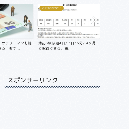
おすすめ商品紹介
おすすめ商品紹
/ 1日15分/ 4ヶ月
年収800万円の会社員が節税目的で
初めての不
...
不動産投資をやる前にや...
ション、アパ
スポンサーリンク