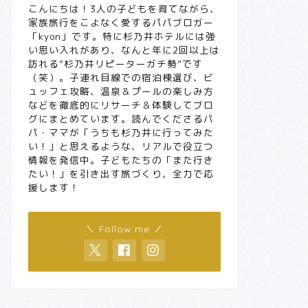
こんにちは！3人の子どもを育てながら、
家族旅行をこよなく愛するパパブロガー
「kyon」です。特に杉乃井ホテルには強
い思い入れがあり、なんと年に2回以上は
訪れる“杉乃井リピーターガチ勢”です
（笑）。子連れ目線での宿泊棟選び、ビ
ュッフェ攻略、温泉＆プールの楽しみ方
などを徹底的にリサーチ＆体験してブロ
グにまとめています。読んでくださるパ
パ・ママが「うちも杉乃井に行ってみた
い！」と思えるような、リアルで役立つ
情報を発信中。子どもたちの「また行き
たい！」を引き出す旅づくり、全力で応
援します！
＼ Follow me ／