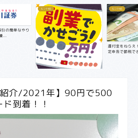
ヒント帖
おすすめ商品紹介
還付金をねらえ！サラリーマンも確
簿記3級は週4日
定申告で節税できる！おす...
で取得できる。独
～5万円！？】サ
すめ在宅...
介/2021年】90円で500
ード到着！！