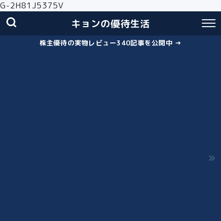
G-2H81J5375V
キョンの優待生活
株主優待の実物レビュー340記事を公開中 →