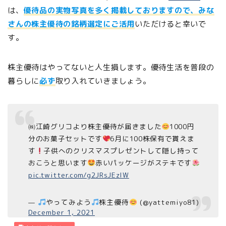
は、
優待品の実物写真を多く掲載しておりますので、みな
さんの株主優待の銘柄選定にご活用
いただけると幸いで
す。
株主優待はやってないと人生損します。優待生活を普段の
暮らしに
必ず
取り入れていきましょう。
㈱江崎グリコより株主優待が届きました
1000円
分のお菓子セットです
6月に100株保有で貰えま
す
子供へのクリスマスプレゼントして隠し持って
おこうと思います
赤いパッケージがステキです
pic.twitter.com/g2JRsJEzlW
—
やってみよう
株主優待
(@yattemiyo81)
December 1, 2021