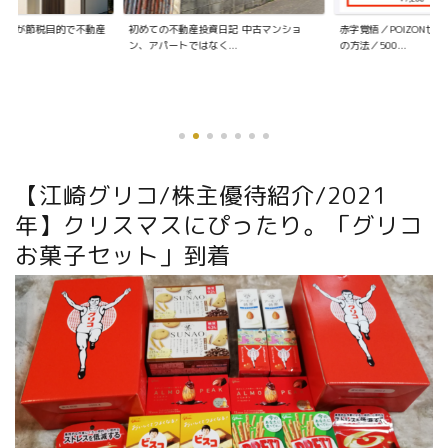
資日記 中古マンショ
赤字覚悟／POIZONせどりの仕入れ〜販売
く...
の方法／500...
【江崎グリコ/株主優待紹介/2021
年】クリスマスにぴったり。「グリコ
お菓子セット」到着