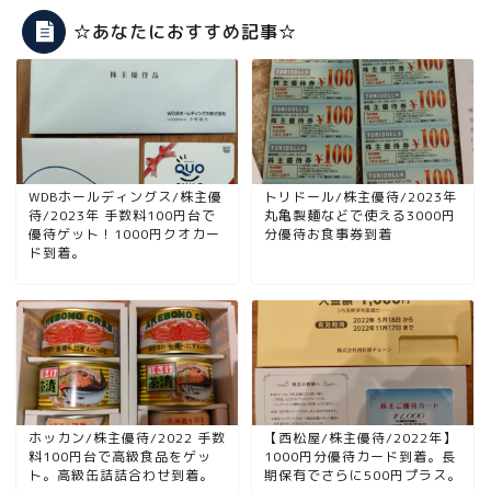
☆あなたにおすすめ記事☆
WDBホールディングス/株主優
トリドール/株主優待/2023年
待/2023年 手数料100円台で
丸亀製麺などで使える3000円
優待ゲット！1000円クオカー
分優待お食事券到着
ド到着。
ホッカン/株主優待/2022 手数
【西松屋/株主優待/2022年】
料100円台で高級食品をゲッ
1000円分優待カード到着。長
ト。高級缶詰詰合わせ到着。
期保有でさらに500円プラス。