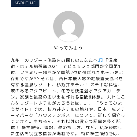
ABOUT ME
やってみよう
九州一のリゾート施設をお探しのあなたへ
「温泉
宿・ホテル総選挙2021」でビュッフェ部門が全国第1
位、ファミリー部門が全国第2位に選ばれたホテルをご
存知ですか^^ そこは、西日本最大級の絶景露天風呂を
有する温泉リゾート、杉乃井ホテル！ ステキな料理、
波のあるアクアビート、冬でも快適温水アクアガーデ
ン。家族と最高の思い出を作れる空間&体験。 九州にこ
んなリゾートホテルがあろうとは。。。 「やってみよ
うサイト」では、杉乃井ホテルの魅力や、日本一広いテ
ーマパーク「ハウステンボス」について、詳しく紹介し
ています。もちろん、それ以外の役立つ記事を多く配
信！ 株主優待、簿記、夢の探し方、など、私が経験し
た生活お役立ち情報が満載です。 特に株主優待では、