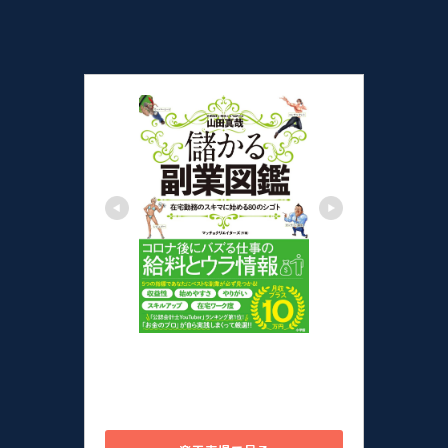
儲かる副業図鑑 在宅勤務のスキ
マに始める80のシゴト [ 山田 真
哉 ]