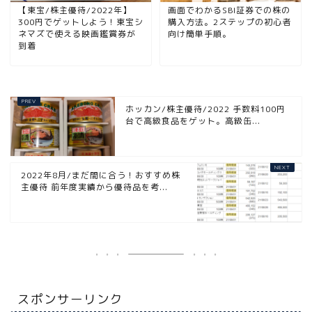
【東宝/株主優待/2022年】
画面でわかるSBI証券での株の
300円でゲットしよう！東宝シ
購入方法。2ステップの初心者
ネマズで使える映画鑑賞券が
向け簡単手順。
到着
ホッカン/株主優待/2022 手数料100円
台で高級食品をゲット。高級缶...
2022年8月/まだ間に合う！おすすめ株
主優待 前年度実績から優待品を考...
スポンサーリンク