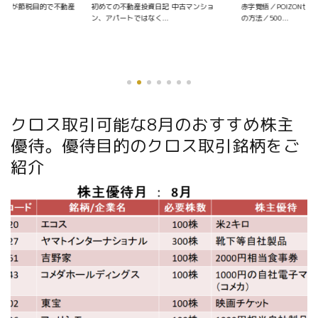
資日記 中古マンショ
赤字覚悟／POIZONせどりの仕入れ〜販売
く...
の方法／500...
クロス取引可能な8月のおすすめ株主
優待。優待目的のクロス取引銘柄をご
紹介