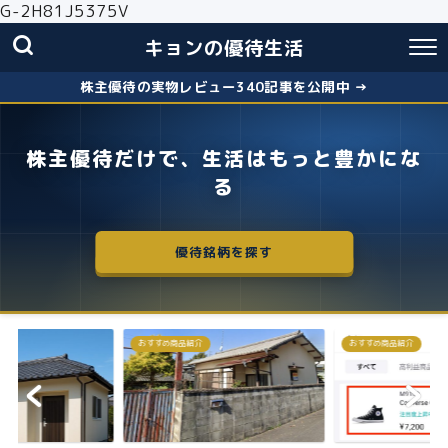
G-2H81J5375V
キョンの優待生活
株主優待の実物レビュー340記事を公開中 →
株主優待だけで、生活はもっと豊かにな
る
優待銘柄を探す
おすすめ商品紹介
株主優待
失敗しないクロス取引の簡
お得に株主優...