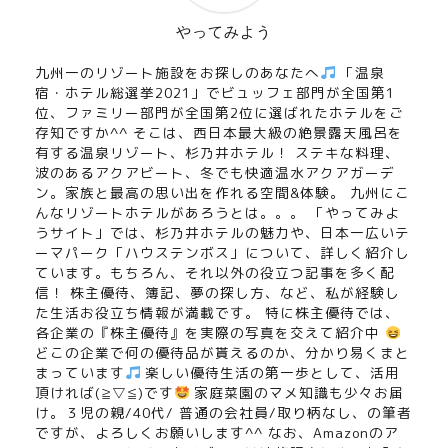
やってみよう
九州一のリゾート施設をお探しのあなたへ
「温泉
宿・ホテル総選挙2021」でビュッフェ部門が全国第1
位、ファミリー部門が全国第2位に選ばれたホテルをご
存知ですか^^ そこは、西日本最大級の絶景露天風呂を
有する温泉リゾート、杉乃井ホテル！ ステキな料理、
波のあるアクアビート、冬でも快適温水アクアガーデ
ン。家族と最高の思い出を作れる空間&体験。 九州にこ
んなリゾートホテルがあろうとは。。。 「やってみよ
うサイト」では、杉乃井ホテルの魅力や、日本一広いテ
ーマパーク「ハウステンボス」について、詳しく紹介し
ています。もちろん、それ以外の役立つ記事を多く配
信！ 株主優待、簿記、夢の探し方、など、私が経験し
た生活お役立ち情報が満載です。 特に株主優待では、
各企業の『株主優待』を実際の写真を交えて紹介中
どこの企業で何の優待品が貰えるのか、分かり易くまと
まっています
楽しい優待生活の第一歩として、活用
頂ければ(≧▽≦)です
家庭菜園のマメ知識も少々お届
け。３児の親/40代/ 普通の会社員/取り柄なし、の筆者
ですが、よろしくお願いします^^ なお、Amazonのア