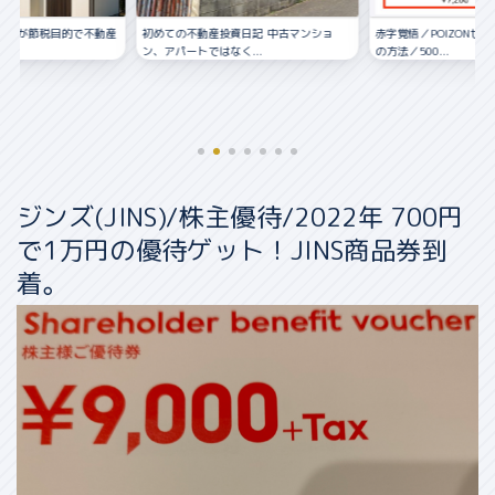
資日記 中古マンショ
赤字覚悟／POIZONせどりの仕入れ〜販売
く...
の方法／500...
ジンズ(JINS)/株主優待/2022年 700円
で1万円の優待ゲット！JINS商品券到
着。