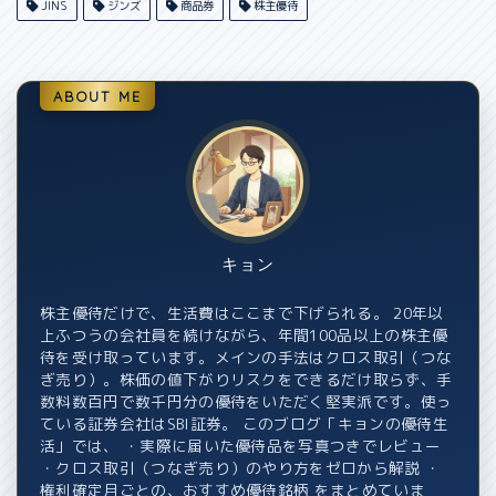
JINS
ジンズ
商品券
株主優待
ABOUT ME
キョン
株主優待だけで、生活費はここまで下げられる。 20年以
上ふつうの会社員を続けながら、年間100品以上の株主優
待を受け取っています。メインの手法はクロス取引（つな
ぎ売り）。株価の値下がりリスクをできるだけ取らず、手
数料数百円で数千円分の優待をいただく堅実派です。使っ
ている証券会社はSBI証券。 このブログ「キョンの優待生
活」では、 ・実際に届いた優待品を写真つきでレビュー
・クロス取引（つなぎ売り）のやり方をゼロから解説 ・
権利確定月ごとの、おすすめ優待銘柄 をまとめていま