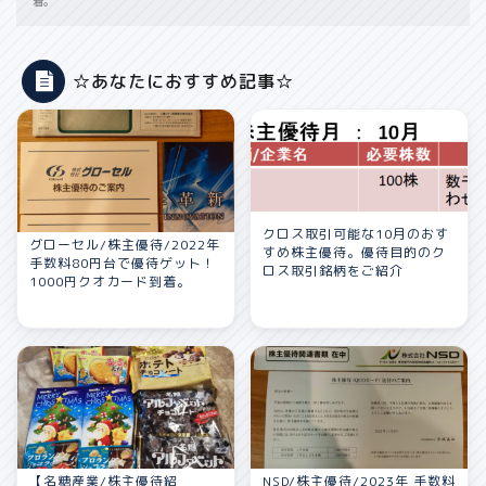
着。
☆あなたにおすすめ記事☆
クロス取引可能な10月のおす
グローセル/株主優待/2022年
すめ株主優待。優待目的のク
手数料80円台で優待ゲット！
ロス取引銘柄をご紹介
1000円クオカード到着。
【名糖産業/株主優待紹
NSD/株主優待/2023年 手数料