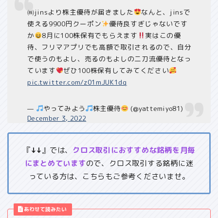
㈱jinsより株主優待が届きました
なんと、jinsで
使える9900円クーポン
優待良すぎじゃないです
か
8月に100株保有でもらえます
実はこの優
待、フリマアプリでも高額で取引されるので、自分
で使うのもよし、売るのもよしの二刀流優待となっ
ています
ぜひ100株保有してみてください
pic.twitter.com/z01mJUK1dq
—
やってみよう
株主優待
(@yattemiyo81)
December 3, 2022
『
↓↓
』では、
クロス取引におすすめな銘柄を月毎
にまとめています
ので、クロス取引する銘柄に迷
っている方は、こちらもご参考くださいませ。