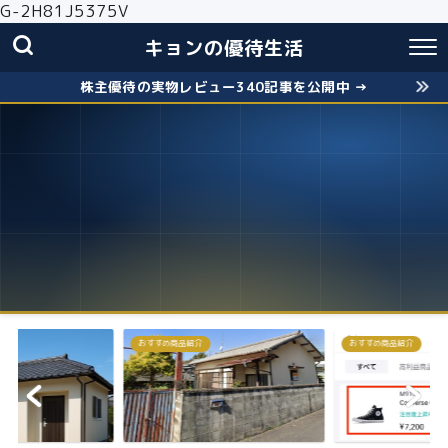
G-2H81J5375V
キョンの優待生活
株主優待の実物レビュー340記事を公開中 →
おすすめ商品紹介
株主優待
失敗しないクロス取引の簡
お得に株主優...