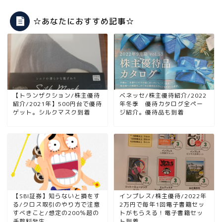
☆あなたにおすすめ記事☆
【トランザクション/株主優待
ベネッセ/株主優待紹介/2022
紹介/2021年】500円台で優待
年冬季 優待カタログ全ペー
ゲット。シルクマスク到着
ジ紹介。優待品も到着
【SBI証券】知らないと損をす
インプレス/株主優待/2022年
る/クロス取引のやり方で注意
2万円で毎年1回電子書籍セッ
すべきこと/想定の200％超の
トがもらえる！電子書籍セッ
手数料発生
ト到着