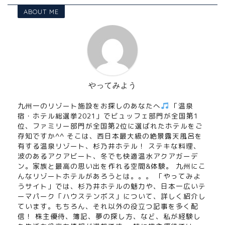
ABOUT ME
やってみよう
九州一のリゾート施設をお探しのあなたへ
「温泉
宿・ホテル総選挙2021」でビュッフェ部門が全国第1
位、ファミリー部門が全国第2位に選ばれたホテルをご
存知ですか^^ そこは、西日本最大級の絶景露天風呂を
有する温泉リゾート、杉乃井ホテル！ ステキな料理、
波のあるアクアビート、冬でも快適温水アクアガーデ
ン。家族と最高の思い出を作れる空間&体験。 九州にこ
んなリゾートホテルがあろうとは。。。 「やってみよ
うサイト」では、杉乃井ホテルの魅力や、日本一広いテ
ーマパーク「ハウステンボス」について、詳しく紹介し
ています。もちろん、それ以外の役立つ記事を多く配
信！ 株主優待、簿記、夢の探し方、など、私が経験し