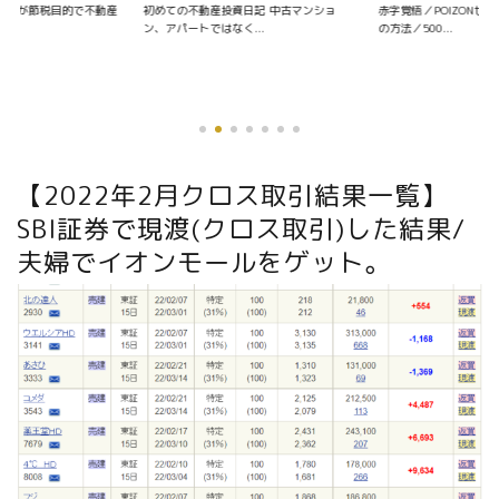
資日記 中古マンショ
赤字覚悟／POIZONせどりの仕入れ〜販売
く...
の方法／500...
優待銘柄を探す
【2022年2月クロス取引結果一覧】
SBI証券で現渡(クロス取引)した結果/
夫婦でイオンモールをゲット。