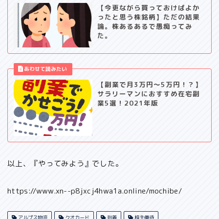
【今更ながら買っておけばよか
ったと思う株銘柄】ただの結果
論。株あるあるで愚痴ってみ
た。
【副業で月3万円～5万円！？】
サラリーマンにおすすめ在宅副
業5選！2021年版
以上、『やってみよう』でした。
https://www.xn--p8jxcj4hwa1a.online/mochibe/
アルプス物流
クオカード
到着
株主優待