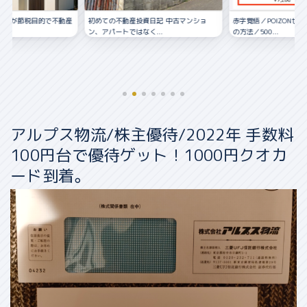
資日記 中古マンショ
赤字覚悟／POIZONせどりの仕入れ〜販売
く...
の方法／500...
アルプス物流/株主優待/2022年 手数料
100円台で優待ゲット！1000円クオカ
ード到着。