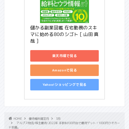
儲かる副業図鑑 在宅勤務のスキ
マに始める80のシゴト [ 山田 真
哉 ]
楽天市場で見る
Amazonで見る
Yahoo!ショッピングで見る
HOME
優待権利確定月
3月
アルプス物流/株主優待/2022年 手数料100円台で優待ゲット！1000円クオカー
ド到着。