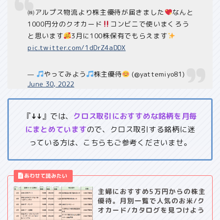
㈱アルプス物流より株主優待が届きました
なんと
1000円分のクオカード
コンビニで使いまくろう
と思います
3月に100株保有でもらえます
pic.twitter.com/1dDrZ4aDDX
—
やってみよう
株主優待
(@yattemiyo81)
June 30, 2022
『
↓↓
』では、
クロス取引におすすめな銘柄を月毎
にまとめています
ので、クロス取引する銘柄に迷
っている方は、こちらもご参考くださいませ。
主婦におすすめ5万円からの株主
優待。月別一覧で人気のお米/ク
オカード/カタログを見つけよう