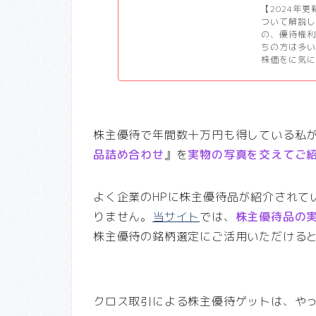
【2024年
ついて解説
の、優待権
ちの方は多
株価をに気に
株主優待で年間数十万円も得している私
品詰め合わせ
』を
実物の写真を交えてご
よく企業のHPに株主優待品が紹介されて
りません。
当サイト
では、
株主優待品の
株主優待の銘柄選定にご活用いただける
クロス取引による株主優待ゲットは、や