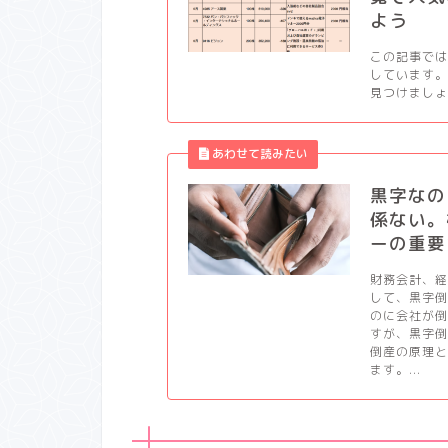
よう
この記事では
しています。
見つけましょう
黒字なの
係ない。
ーの重要
財務会計、
して、黒字
のに会社が
すが、黒字
倒産の原理
ます。...