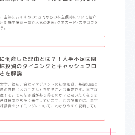
、主婦におすすめの5万円からの株主優待について紹介
月別株主優待一覧で人気のお米/クオカード/カタログを
。...
に倒産した理由とは？！人手不足は関
株投資のタイミングとキャッシュフロ
さを解説
経営学、簿記、会社マネジメントの初期知識、基礎知識と
倒産の原理（メカニズム）を知ることは重要です。黒字な
倒産する。そんな矛盾があり得るのか？と疑いたくなりま
倒産は日本でも多く発生しています。この記事では、黒字
と株投資のタイミングについて、わかりやすく説明してい