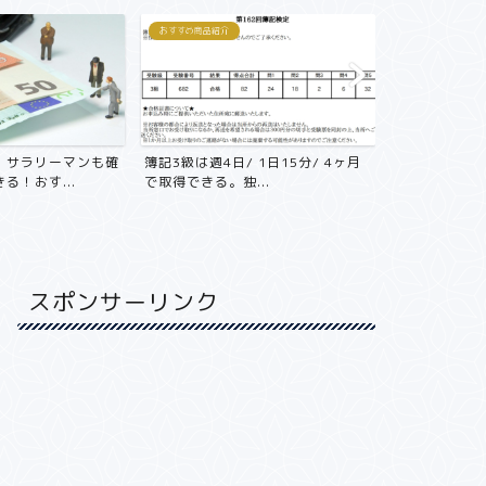
おすすめ商品紹介
おすすめ商品紹介
！サラリーマンも確
簿記3級は週4日/ 1日15分/ 4ヶ月
年収800万
る！おす...
で取得できる。独...
不動産投資をや
スポンサーリンク