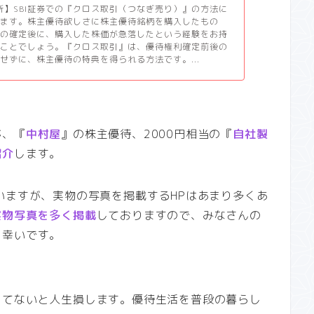
更新】SBI証券での『クロス取引（つなぎ売り）』の方法に
します。株主優待欲しさに株主優待銘柄を購入したもの
利の確定後に、購入した株価が急落したという経験をお持
いことでしょう。『クロス取引』は、優待権利確定前後の
せずに、株主優待の特典を得られる方法です。...
が、『
中村屋
』の株主優待、2000円相当の『
自社製
紹介
します。
いますが、実物の写真を掲載するHPはあまり多くあ
実物写真を多く掲載
しておりますので、みなさんの
と幸いです。
ってないと人生損します。優待生活を普段の暮らし