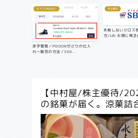
おすすめ商品紹介
株主優待
失敗しないクロス
方/SBI お得に株主優
記 中古マン
赤字覚悟／POIZONせどりの仕入
く...
れ〜販売の方法／500...
【中村屋/株主優待/20
の銘菓が届く。涼菓詰