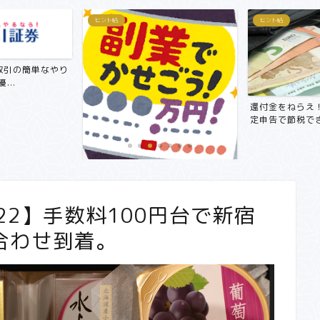
ヒント帖
ヒント帖
取引の簡単なやり
...
還付金をねらえ
定申告で節税でき
【副業で月3万円～5万円！？】サ
ラリーマンにおすすめ在宅...
22】手数料100円台で新宿
合わせ到着。