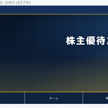
G-2H81J5375V
株主優待
ホーム