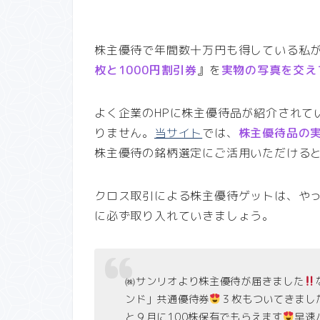
株主優待で年間数十万円も得している私
枚と1000円割引券
』を
実物の写真を交え
よく企業のHPに株主優待品が紹介されて
りません。
当サイト
では、
株主優待品の
株主優待の銘柄選定にご活用いただける
クロス取引による株主優待ゲットは、や
に必ず取り入れていきましょう。
㈱サンリオより株主優待が届きました
ンド」共通優待券
３枚もついてきまし
と９月に100株保有でもらえます
早速