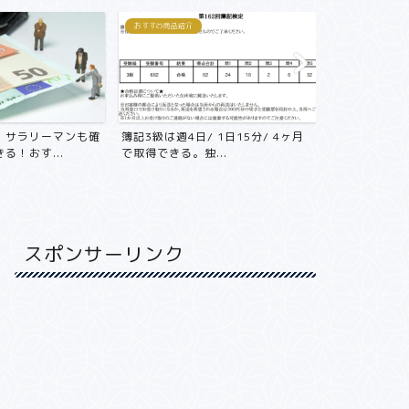
おすすめ商品紹介
おすすめ商品紹介
！サラリーマンも確
簿記3級は週4日/ 1日15分/ 4ヶ月
年収800万
る！おす...
で取得できる。独...
不動産投資をや
スポンサーリンク