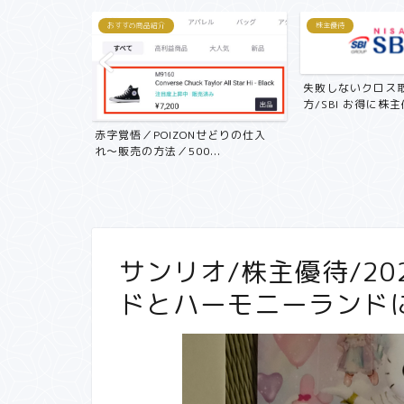
おすすめ商品紹介
株主優待
失敗しないクロス
方/SBI お得に株主優
記 中古マン
赤字覚悟／POIZONせどりの仕入
く...
れ〜販売の方法／500...
サンリオ/株主優待/2
ドとハーモニーランド