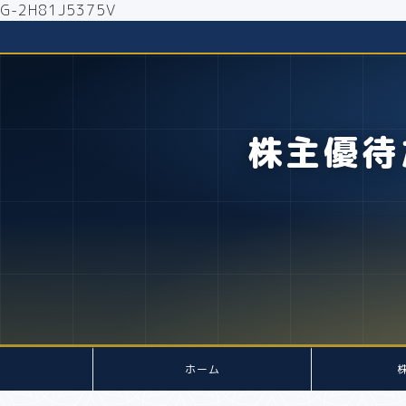
G-2H81J5375V
株主優待
ホーム