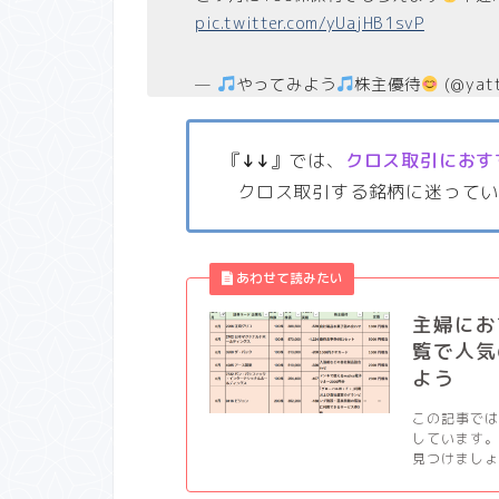
pic.twitter.com/yUajHB1svP
—
やってみよう
株主優待
(@yat
『
↓↓
』では、
クロス取引におす
クロス取引する銘柄に迷って
主婦にお
覧で人気
よう
この記事では
しています。
見つけましょう