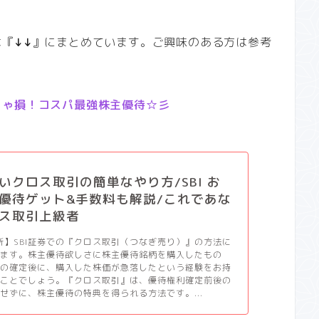
は『
↓↓
』にまとめています。ご興味のある方は参考
きゃ損！コスパ最強株主優待☆彡
いクロス取引の簡単なやり方/SBI お
優待ゲット&手数料も解説/これであな
ス取引上級者
更新】SBI証券での『クロス取引（つなぎ売り）』の方法に
します。株主優待欲しさに株主優待銘柄を購入したもの
利の確定後に、購入した株価が急落したという経験をお持
いことでしょう。『クロス取引』は、優待権利確定前後の
せずに、株主優待の特典を得られる方法です。...