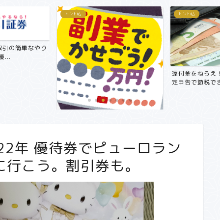
ヒント帖
ヒント帖
取引の簡単なやり
...
還付金をねらえ
定申告で節税でき
【副業で月3万円～5万円！？】サ
ラリーマンにおすすめ在宅...
022年 優待券でピューロラン
に行こう。割引券も。