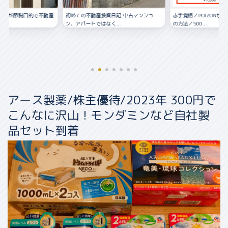
資日記 中古マンショ
赤字覚悟／POIZONせどりの仕入れ〜販売
優待銘柄を探す
く...
の方法／500...
アース製薬/株主優待/2023年 300円で
こんなに沢山！モンダミンなど自社製
品セット到着