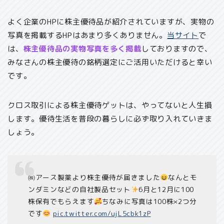
よく企業のHPに株主優待品が紹介されていますが、実物の
写真を掲載するHPはあまり多くありません。
当サイト
で
は、
株主優待品の実物写真を多く掲載
しておりますので、
みなさんの株主優待の銘柄選定にご活用いただけると幸い
です。
クロス取引による株主優待ゲットは、やってないと人生損
します。優待生活を普段の暮らしに必ず取り入れていきま
しょう。
㈱アース製薬より株主優待が届きました
なんとモ
ンダミンなどの自社製品セット
6月と12月に100
株保有でもらえます
ちなみに写真は100株×2つ分
です
pic.twitter.com/ujL5cbk1zP