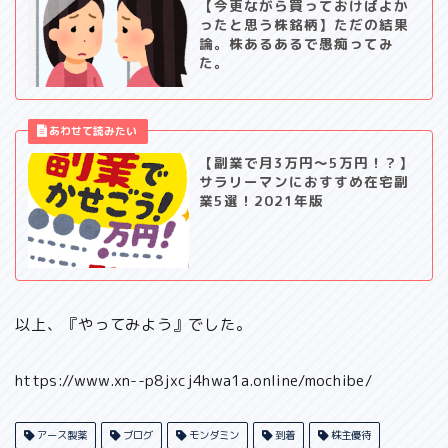
【今更ながら買っておけばよか
ったと思う株銘柄】ただの結果
論。株あるあるで愚痴ってみ
た。
【副業で月3万円～5万円！？】
サラリーマンにおすすめ在宅副
業5選！2021年版
以上、『やってみよう』でした。
https://www.xn--p8jxcj4hwa1a.online/mochibe/
アース製薬
ブログ
モンダミン
到着
株主優待