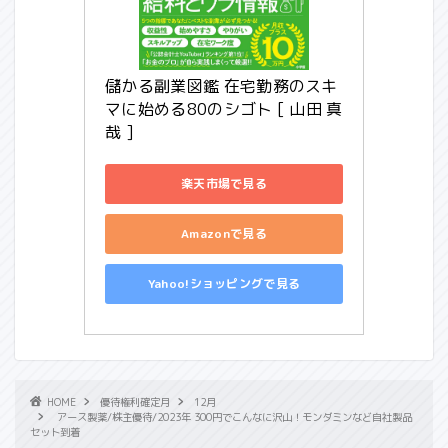
儲かる副業図鑑 在宅勤務のスキ
マに始める80のシゴト [ 山田 真
哉 ]
楽天市場で見る
Amazonで見る
Yahoo!ショッピングで見る
HOME
優待権利確定月
12月
アース製薬/株主優待/2023年 300円でこんなに沢山！モンダミンなど自社製品
セット到着