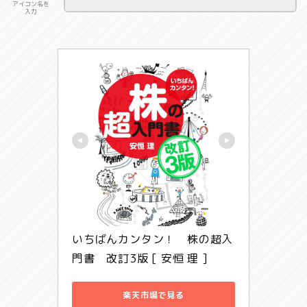
アイコン名を
入力
いちばんカンタン！　株の超入
門書　改訂3版 [ 安恒 理 ]
楽天市場で見る