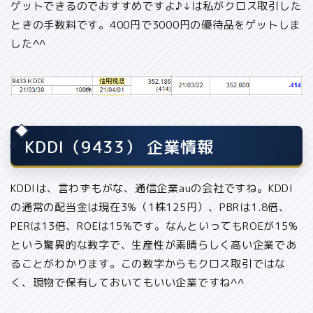
ゲットできるのでおすすめですよ♪↓は私がクロス取引した
ときの手数料です。400円で3000円の優待品をゲットしま
した^^
KDDI（9433） 企業情報
KDDIは、言わずもがな、通信企業auの会社ですね。KDDI
の通常の配当金は現在3%（1株125円）、PBRは1.8倍、
PERは13倍、ROEは15%です。なんといっても
ROEが15%
という驚異的
な数字で、
生産性が素晴らしく高い企業
であ
ることがわかります。この数字からも
クロス取引ではな
く、現物で保有しておいてもいい企業
ですね^^