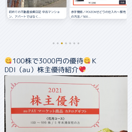
お得に株主優...
資日記 中古マンショ
赤字覚悟／POIZONせどりの仕入れ〜販売
く...
の方法／500...
100株で3000円の優待
Ｋ
DDI（au）株主優待紹介