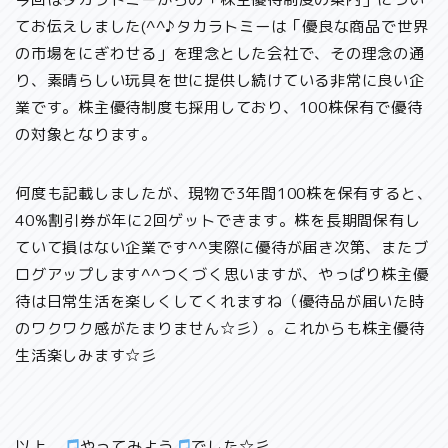
てお伝えしました(^^♪
タカラトミーは「優良な商品で世界
の市場をにぎわせる」を理念とした会社で、その理念の通
り、素晴らしい玩具を世に提供し続けている
非常に良い企
業です。株主優待制度も採用しており、100株保有で優待
の対象となります。
何度も記載しましたが、
現物で3年間100株を保有すると、
40%割引券が年に2回ゲット
できます。
株を長期間保有し
ていて損はない企業
です^^実際に優待が届き次第、またブ
ログアップします^^つくづく思いますが、やっぱり株主優
待は
日常生活を楽しくしてくれますね（優待品が届いた時
のワクワク感がたまりません☆彡）
。これからも株主優待
生活楽しみます☆彡
以上、
やってみよう
でした☆彡