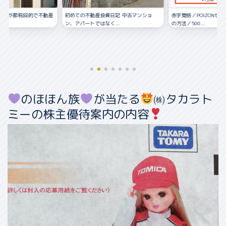
資日記 中古マンショ
赤字覚悟／POIZONせどりの仕入れ〜販売
く...
の方法／500...
のほほん族
が当たる
㈱タカラト
ミーの株主優待案内の内容