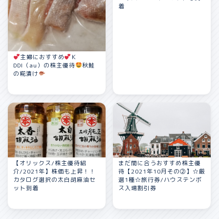
着
主婦におすすめ
Ｋ
DDI（au）の株主優待
秋鮭
の糀漬け
【オリックス/株主優待紹
まだ間に合うおすすめ株主優
介/2021年】株価も上昇！！
待【2021年10月その②】☆厳
カタログ選択の太白胡麻油セ
選1種☆旅行券/ハウステンボ
ット到着
ス入場割引券