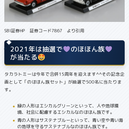
SBI証券HP 証券コード7867 より引用
2021年は抽選で
のほほん族
が当たる
タカラトミーは今年で合併15周年
を迎えます^^その記念企
画として
「のほほん族セット」が抽選で500名
に当たりま
す。
緑の人形はエシカルグリーンといって、人や地球環
境、社会に配慮するエシカルなのほほん族です。
青の人形はサステナブルーといって、青い空や青い海
の地球を守るサステナブルなのほほん族です。