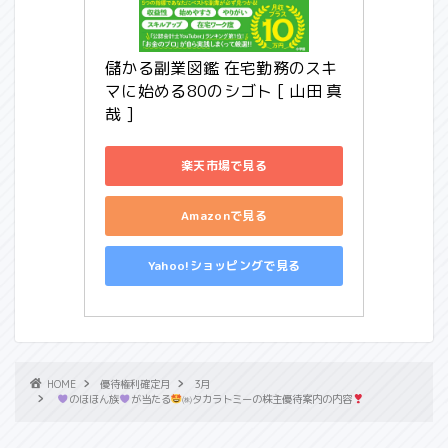
儲かる副業図鑑 在宅勤務のスキ
マに始める80のシゴト [ 山田 真
哉 ]
楽天市場で見る
Amazonで見る
Yahoo!ショッピングで見る
HOME
優待権利確定月
3月
のほほん族
が当たる
㈱タカラトミーの株主優待案内の内容