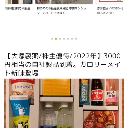
資日記 中古マンショ
赤字覚悟／POIZONせどりの仕入れ〜販売
く...
の方法／500...
【大塚製薬/株主優待/2022年】3000
円相当の自社製品到着。カロリーメイ
ト新味登場