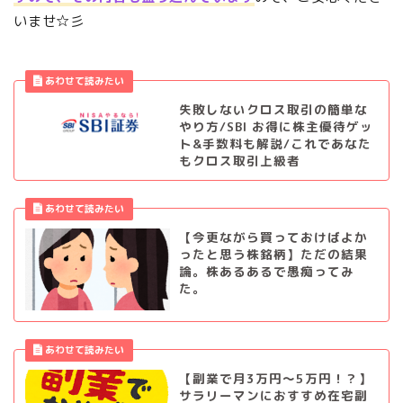
いませ☆彡
失敗しないクロス取引の簡単な
やり方/SBI お得に株主優待ゲッ
ト&手数料も解説/これであなた
もクロス取引上級者
【今更ながら買っておけばよか
ったと思う株銘柄】ただの結果
論。株あるあるで愚痴ってみ
た。
【副業で月3万円～5万円！？】
サラリーマンにおすすめ在宅副