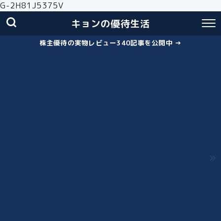
G-2H81J5375V
キョンの優待生活
株主優待の実物レビュー340記事を公開中 →