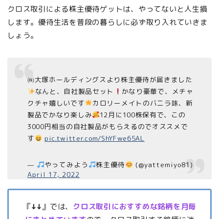
クロス取引による株主優待ゲットは、やってないと人生損
します。優待生活を普段の暮らしに必ず取り入れていきま
しょう。
㈱大塚ホールディングスより株主優待が届きました
なんと、自社製品セット
かなり豪華で、メチャ
クチャ嬉しいです
カロリーメイトのバニラ味、新
製品でかなり楽しみ
12月に100株保有で、この
3000円相当の自社製品がもらえるのでオススメで
す
pic.twitter.com/ShYFwe65AL
—
やってみよう
株主優待
(@yattemiyo81)
April 17, 2022
『
↓↓
』では、
クロス取引におすすめな銘柄を月毎