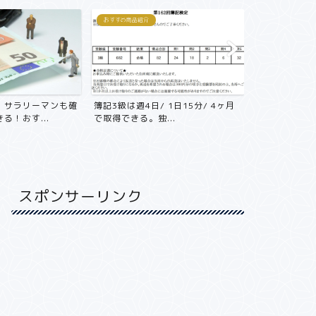
おすすめ商品紹介
おすすめ商品紹介
！サラリーマンも確
簿記3級は週4日/ 1日15分/ 4ヶ月
年収800万
る！おす...
で取得できる。独...
不動産投資をや
スポンサーリンク