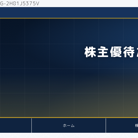
G-2H81J5375V
株主優待
ホーム