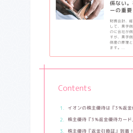
係ない。
ーの重要
財務会計、
して、黒字
のに会社が
すが、黒字
倒産の原理
ます。...
Contents
イオンの株主優待は『3%返金
株主優待『3%返金優待カード
株主優待『返金引換証』到着