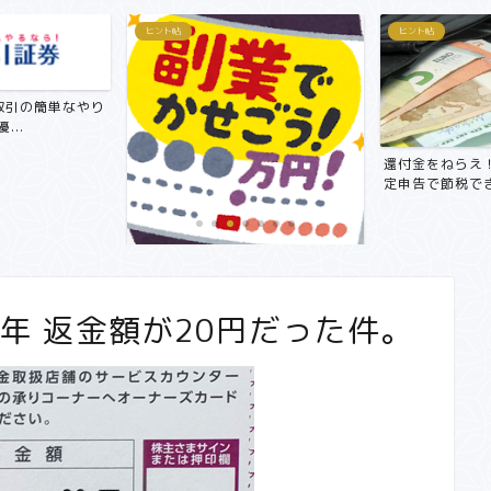
ヒント帖
ヒント帖
取引の簡単なやり
...
還付金をねらえ
定申告で節税でき
【副業で月3万円～5万円！？】サ
ラリーマンにおすすめ在宅...
3年 返金額が20円だった件。