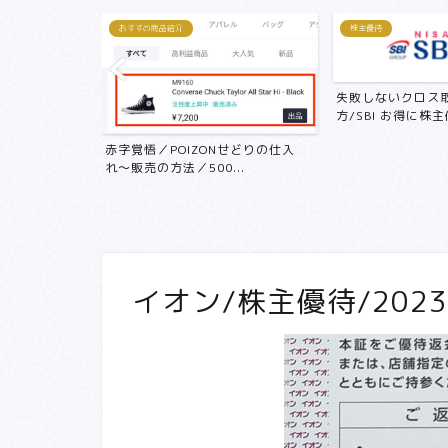
おすすめ商品紹介
株主優待
失敗しないクロス
方/SBI お得に株主優
記 中古マン
赤字覚悟／POIZONせどりの仕入
く...
れ〜販売の方法／500...
イオン/株主優待/202