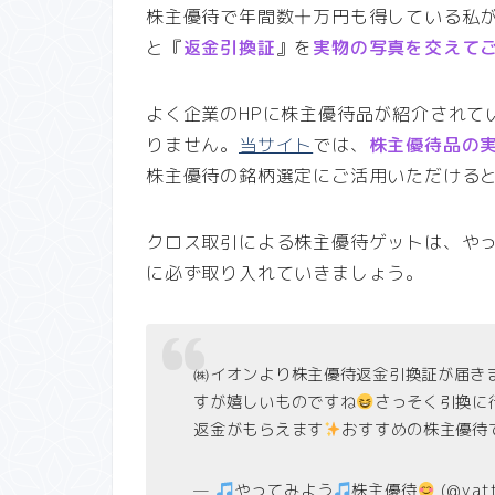
株主優待で年間数十万円も得している私
と『
返金引換証
』を
実物の写真を交えて
よく企業のHPに株主優待品が紹介されて
りません。
当サイト
では、
株主優待品の
株主優待の銘柄選定にご活用いただける
クロス取引による株主優待ゲットは、や
に必ず取り入れていきましょう。
㈱イオンより株主優待返金引換証が届き
すが嬉しいものですね
さっそく引換に
返金がもらえます
おすすめの株主優待
—
やってみよう
株主優待
(@yat