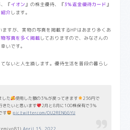
が、『
イオン
』の株主優待、『
3％返金優待カード
』
ご紹介
します。
いますが、実物の写真を掲載するHPはあまり多くあ
実物写真を多く掲載
しておりますので、みなさんの
と幸いです。
ってないと人生損します。優待生活を普段の暮らし
ました
使用した額の3％が戻ってきます
236円で
行きたいと思います
2月と8月に100株保有で3％
です
pic.twitter.com/OU2RENGGYU
temiyo81)
April 15, 2022