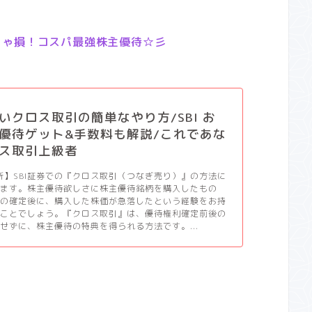
きゃ損！コスパ最強株主優待☆彡
いクロス取引の簡単なやり方/SBI お
優待ゲット&手数料も解説/これであな
ス取引上級者
更新】SBI証券での『クロス取引（つなぎ売り）』の方法に
します。株主優待欲しさに株主優待銘柄を購入したもの
利の確定後に、購入した株価が急落したという経験をお持
いことでしょう。『クロス取引』は、優待権利確定前後の
せずに、株主優待の特典を得られる方法です。...