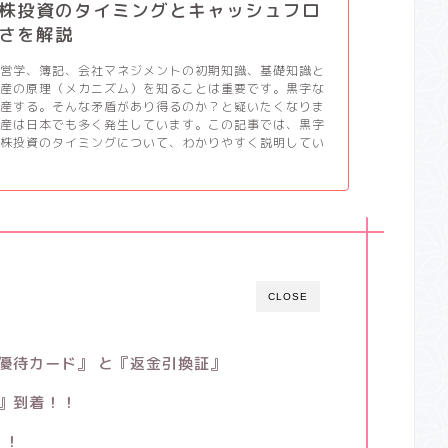
株投資のタイミングとキャッシュフロ
さを解説
経営学、簿記、会社マネジメントの初期知識、基礎知識と
倒産の原理（メカニズム）を知ることは重要です。黒字な
倒産する。そんな矛盾があり得るのか？と疑いたくなりま
倒産は日本でも多く発生しています。この記事では、黒字
と株投資のタイミングについて、わかりやすく説明してい
CLOSE
優待カード』
と『返金引換証』
』到着！！
！！