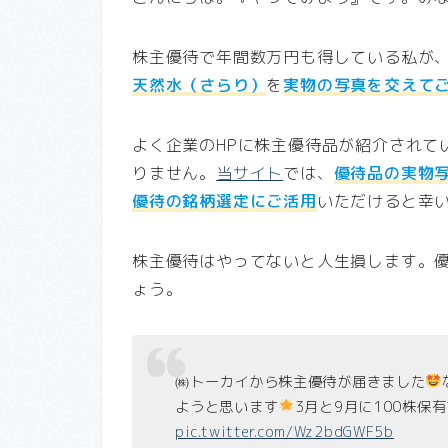
株主優待で年間数万円も得している私が
天然水（さらり）
を
実物の写真を交えて
よく企業のHPに株主優待品が紹介されて
りません。
当サイト
では、
優待品の実物
優待の銘柄選定にご活用
いただけると幸
株主優待はやってないと人生損します。
ょう。
㈱トーカイから株主優待が届きました
ようと思います
3月と9月に100株保
pic.twitter.com/Wz2bdGWF5b