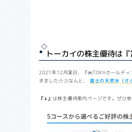
トーカイの株主優待は『
2021年12月某日、『㈱TOKAホールデ
きました☆彡なんと、
富士の天然水（さら
『↓』
は株主優待案内ページです。ぜひ参