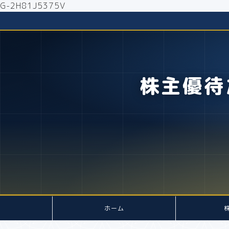
G-2H81J5375V
株主優待
ホーム