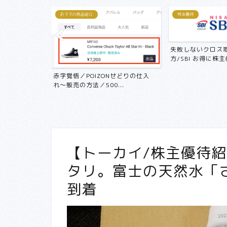
おすすめ商品紹介
株主優待
失敗しないクロス
方/SBI お得に株主優
記 中古マン
赤字覚悟／POIZONせどりの仕入
く...
れ〜販売の方法／500...
【トーカイ/株主優待紹
タリ。富士の天然水「さ
到着