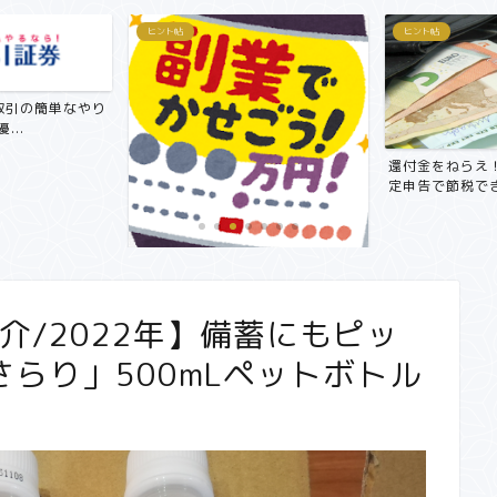
ヒント帖
ヒント帖
取引の簡単なやり
...
還付金をねらえ
定申告で節税でき
【副業で月3万円～5万円！？】サ
ラリーマンにおすすめ在宅...
介/2022年】備蓄にもピッ
らり」500mLペットボトル