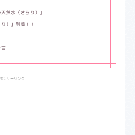
の天然水（さらり）』
らり）』到着！
！
一言
ポンサーリンク