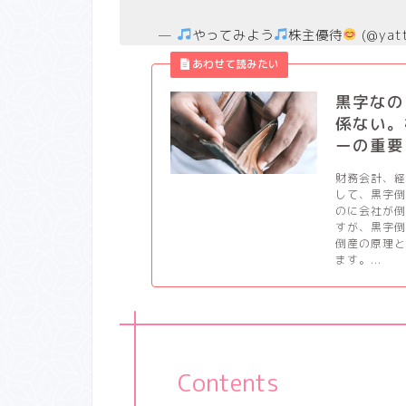
—
やってみよう
株主優待
(@yat
黒字なの
係ない。
ーの重要
財務会計、
して、黒字
のに会社が
すが、黒字
倒産の原理
ます。...
Contents