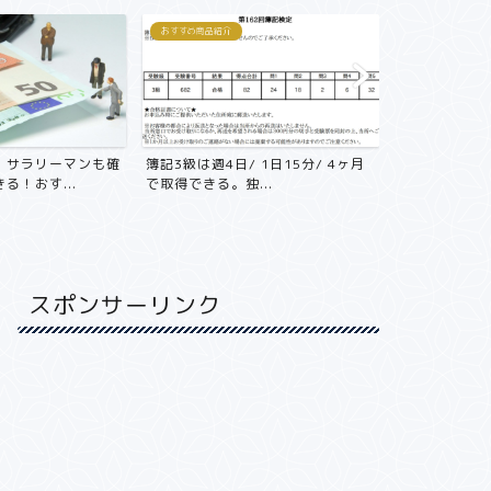
おすすめ商品紹介
おすすめ商品紹介
！サラリーマンも確
簿記3級は週4日/ 1日15分/ 4ヶ月
年収800万
る！おす...
で取得できる。独...
不動産投資をや
スポンサーリンク