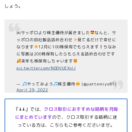
しょう。
㈱サッポロより株主優待が届きました
なんと、サ
ッポロの自社製品詰め合わせ
見てるだけで幸せに
なります
12月に100株保有でもらえます
ちなみ
に写真は200株保有したらもらえる詰め合わせです
来年も株保有しちゃいます
pic.twitter.com/N0DVUEXvIJ
—
やってみよう
株主優待
(@yattemiyo81)
April 29, 2022
『
↓↓
』では、
クロス取引におすすめな銘柄を月毎
にまとめています
ので、クロス取引する銘柄に迷
っている方は、こちらもご参考くださいませ。