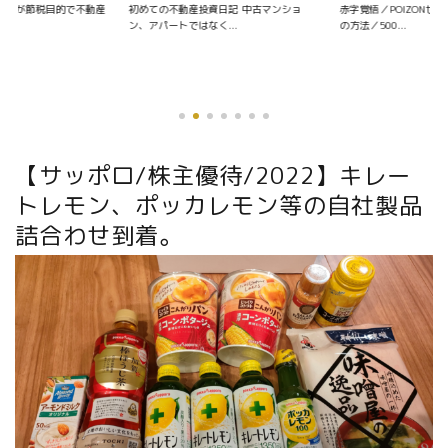
資日記 中古マンショ
赤字覚悟／POIZONせどりの仕入れ〜販売
く...
の方法／500...
【サッポロ/株主優待/2022】キレー
トレモン、ポッカレモン等の自社製品
詰合わせ到着。