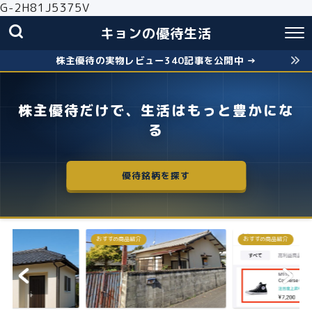
G-2H81J5375V
キョンの優待生活
株主優待の実物レビュー340記事を公開中 →
株主優待だけで、生活はもっと豊かにな
る
優待銘柄を探す
おすすめ商品紹介
株主優待
失敗しないクロス取引の簡
お得に株主優...