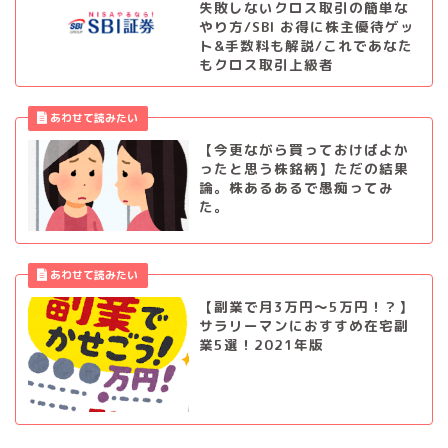
失敗しないクロス取引の簡単な
やり方/SBI お得に株主優待ゲッ
ト&手数料も解説/これであなた
もクロス取引上級者
【今更ながら買っておけばよか
ったと思う株銘柄】ただの結果
論。株あるあるで愚痴ってみ
た。
【副業で月3万円～5万円！？】
サラリーマンにおすすめ在宅副
業5選！2021年版