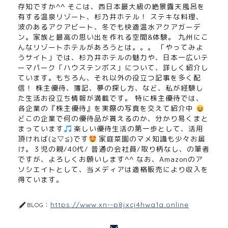
存知ですか^^ そこは、西日本最大級の絶景露天風呂を
有する温泉リゾート、杉乃井ホテル！ ステキな料理、
波のあるアクアビート、冬でも快適温水アクアガーデ
ン。家族と最高の思い出を作れる空間&体験。 九州にこ
んなリゾートホテルがあろうとは。。。 「やってみよ
うサイト」では、杉乃井ホテルの魅力や、日本一広いテ
ーマパーク「ハウステンボス」について、詳しく紹介し
ています。もちろん、それ以外の役立つ記事を多く配
信！ 株主優待、簿記、夢の探し方、など、私が経験し
た生活お役立ち情報が満載です。 特に株主優待では、
各企業の『株主優待』を実際の写真を交えて紹介中
どこの企業で何の優待品が貰えるのか、分かり易くまと
まっています
楽しい優待生活の第一歩として、活用
頂ければ(≧▽≦)です
家庭菜園のマメ知識も少々お届
け。３児の親/40代/ 普通の会社員/取り柄なし、の筆者
ですが、よろしくお願いします^^ なお、Amazonのア
ソシエイトとして、当メディアは適格販売により収入を
得ています。
https://www.xn--p8jxcj4hwa1a.online
BLOG：