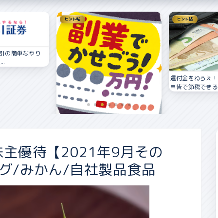
ヒント帖
ヒント帖
引の簡単なやり
..
還付金をねらえ！
申告で節税できる！
【副業で月3万円～5万円！？】サラ
リーマンにおすすめ在宅...
主優待【2021年9月その
グ/みかん/自社製品食品