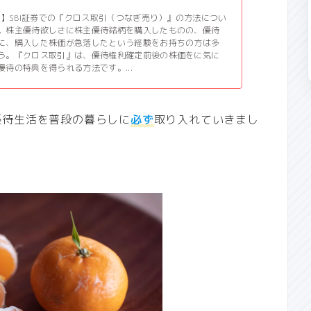
更新】SBI証券での『クロス取引（つなぎ売り）』の方法につい
。株主優待欲しさに株主優待銘柄を購入したものの、優待
に、購入した株価が急落したという経験をお持ちの方は多
う。『クロス取引』は、優待権利確定前後の株価をに気に
優待の特典を得られる方法です。...
優待生活を普段の暮らしに
必ず
取り入れていきまし