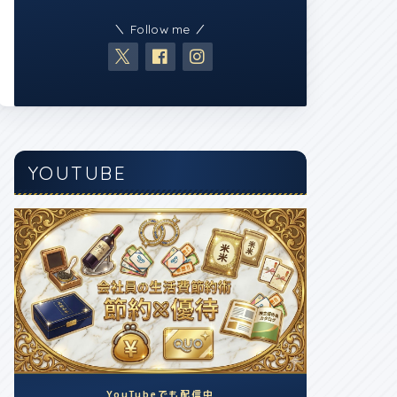
＼ Follow me ／
YOUTUBE
YouTubeでも配信中