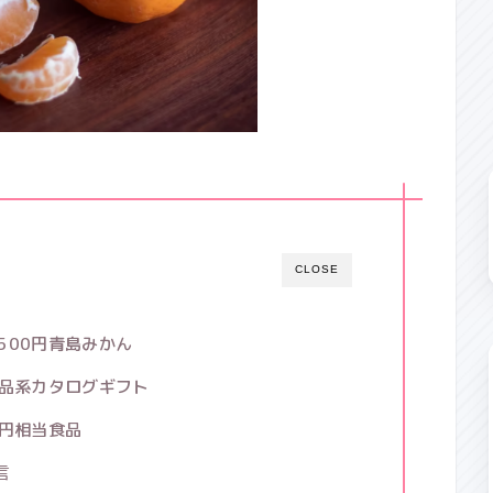
CLOSE
2500円青島みかん
円食品系カタログギフト
0円相当食品
言