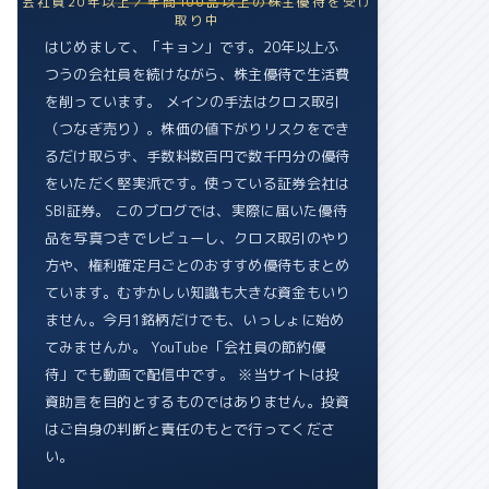
会社員20年以上／年間100品以上の株主優待を受け
取り中
はじめまして、「キョン」です。20年以上ふ
つうの会社員を続けながら、株主優待で生活費
を削っています。 メインの手法はクロス取引
（つなぎ売り）。株価の値下がりリスクをでき
るだけ取らず、手数料数百円で数千円分の優待
をいただく堅実派です。使っている証券会社は
SBI証券。 このブログでは、実際に届いた優待
品を写真つきでレビューし、クロス取引のやり
方や、権利確定月ごとのおすすめ優待もまとめ
ています。むずかしい知識も大きな資金もいり
ません。今月1銘柄だけでも、いっしょに始め
てみませんか。 YouTube「会社員の節約優
待」でも動画で配信中です。 ※当サイトは投
資助言を目的とするものではありません。投資
はご自身の判断と責任のもとで行ってくださ
い。