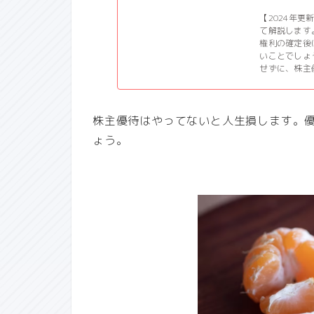
【2024年
て解説します
権利の確定後
いことでしょ
せずに、株主
株主優待はやってないと人生損します。
ょう。