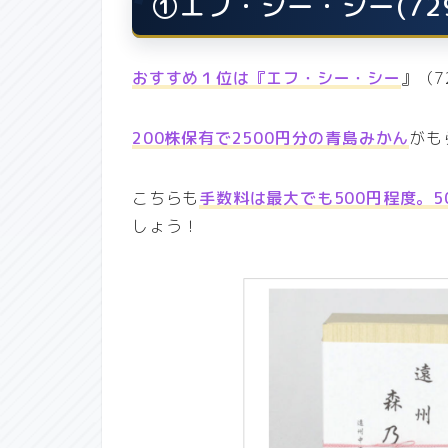
①エフ・シー・シー(72
おすすめ１位は『エフ・シー・
シー
』（7
200株保有で2500円分の青島みかん
がも
こちらも
手数料は最大でも500円程度。5
しょう！