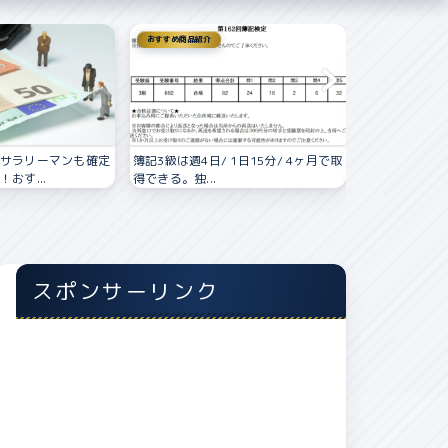
おすすめ商品紹介
おすすめ商品紹介
サラリーマンも確定
簿記3級は週4日/ 1日15分/ 4ヶ月で取
年収800万円
おす...
得できる。独...
動産投資をやる前
スポンサーリンク