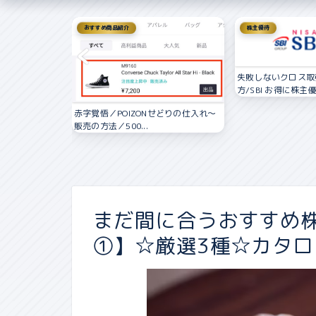
おすすめ商品紹介
株主優待
失敗しないクロス取
方/SBI お得に株主優.
記 中古マンシ
赤字覚悟／POIZONせどりの仕入れ〜
..
販売の方法／500...
まだ間に合うおすすめ株
①】☆厳選3種☆カタロ