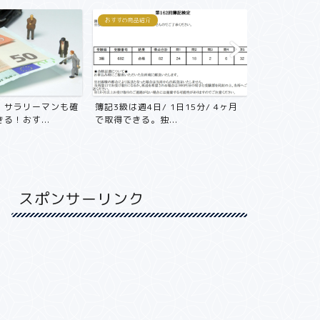
おすすめ商品紹介
おすすめ商品紹介
！サラリーマンも確
簿記3級は週4日/ 1日15分/ 4ヶ月
年収800万
る！おす...
で取得できる。独...
不動産投資をや
スポンサーリンク