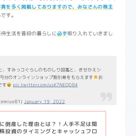
写真を多く掲載しておりますので、みなさんの株主
いです。
優待生活を普段の暮らしに
必ず
取り入れていきまし
と、すみっコぐらしのものしり図鑑と、きせかえシ
00円分のオンラインショップ割引券をもらえます
お
です
pic.twitter.com/usK7NEQD84
temiyo81)
January 19, 2022
に倒産した理由とは？！人手不足は関
株投資のタイミングとキャッシュフロ