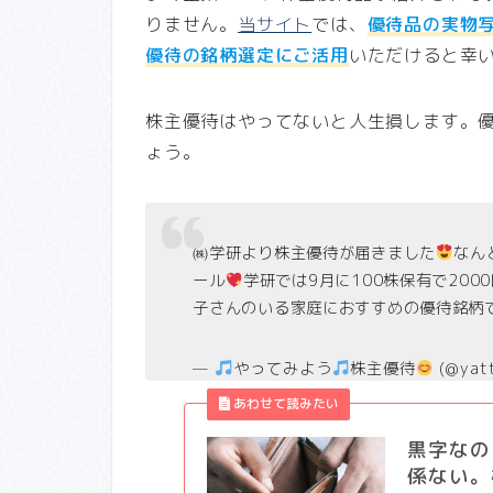
りません。
当サイト
では、
優待品の実物
優待の銘柄選定にご活用
いただけると幸
株主優待はやってないと人生損します。
ょう。
㈱学研より株主優待が届きました
なん
ール
学研では9月に100株保有で20
子さんのいる家庭におすすめの優待銘柄
—
やってみよう
株主優待
(@yat
黒字なの
係ない。