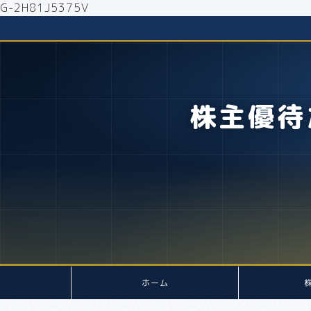
G-2H81J5375V
株主優待
ホーム