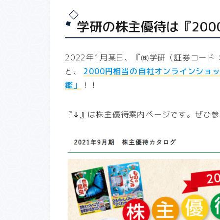
学研の株主優待は『20
2022年1月某日、『㈱学研（証券コード
と、
2000円相当の自社オンラインショ
鑑」
！！
『↓』
は株主優待案内ページです。ぜひ参