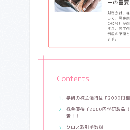
ーの重要
財務会計、
して、黒字
のに会社が
すが、黒字
倒産の原理
ます。...
Contents
学研の株主優待は『2000円
株主優待『2000円学研製品
着！
！
クロス取引手数料