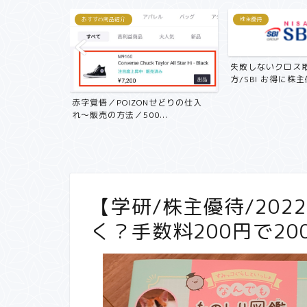
おすすめ商品紹介
株主優待
失敗しないクロス
方/SBI お得に株主優
記 中古マン
赤字覚悟／POIZONせどりの仕入
く...
れ〜販売の方法／500...
【学研/株主優待/20
く？手数料200円で2