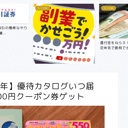
ヒント帖
ヒント帖
取引の簡単なやり
...
還付金をねらえ
定申告で節税でき
【副業で月3万円～5万円！？】サ
ラリーマンにおすすめ在宅...
22年】優待カタログいつ届
000円クーポン券ゲット