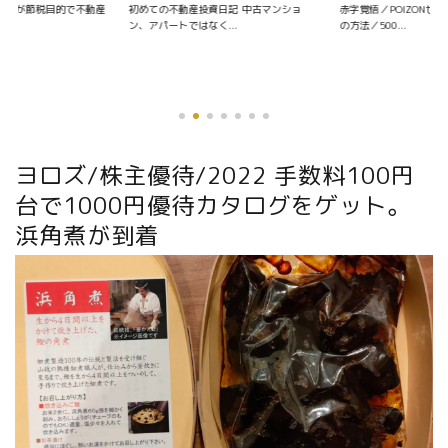
資日記 中古マンショ
赤字覚悟／POIZONせどりの仕入れ〜販売
く...
の方法／500...
優待銘柄を探す
ヨロズ/株主優待/2022 手数料100円
台で1000円優待カタログをゲット。
浜角煮が到着