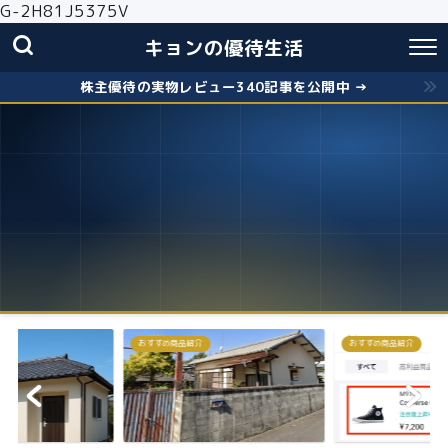
G-2H81J5375V
キョンの優待生活
株主優待の実物レビュー340記事を公開中 →
おすすめ商品紹介
株主優待
失敗しないクロス取引の簡
お得に株主優...