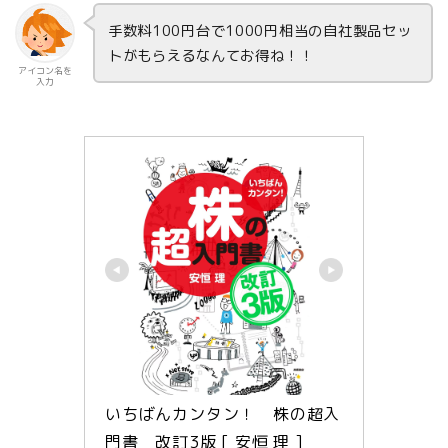
手数料100円台で1000円相当の自社製品セッ
トがもらえるなんてお得ね！！
アイコン名を
入力
いちばんカンタン！　株の超入
門書　改訂3版 [ 安恒 理 ]