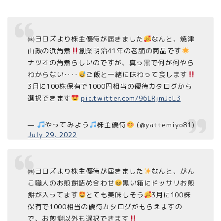
㈱ヨロズより株主優待が届きました
なんと、焼津
山政の浜角煮
創業明治41年の老舗の商品です
ナツオの角煮らしいのですが、真っ黒で何が何やら
わからない‥‥
ご飯と一緒に味わって食します
3月に100株保有で1000円相当の優待カタログから
選択できます
pic.twitter.com/96LRjmJcL3
—
やってみよう
株主優待
(@yattemiyo81)
July 29, 2022
㈱ヨロズより株主優待が届きました
なんと、がん
こ職人のお煎餅詰め合わせ
黒い箱にドッサリお煎
餅が入ってます
とても美味しそう
3月に100株
保有で1000相当の優待カタログがもらえますの
で、お煎餅以外も選択できます