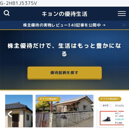
G-2H81J5375V
キョンの優待生活
株主優待の実物レビュー340記事を公開中 →
株主優待だけで、生活はもっと豊かにな
る
優待銘柄を探す
おすすめ商品紹介
株主優待
失敗しないクロス取引の簡
お得に株主優...