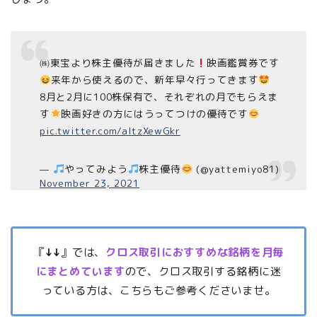
㈱東宝より株主優待が届きました
映画鑑賞券です
来年から使えるので、新年早々行ってきます
8月と2月に100株保有で、それぞれの月でもらえま
す
映画好きの方にはうってつけの優待です
pic.twitter.com/aItzXewGkr
—
やってみよう
株主優待
(@yattemiyo81)
November 23, 2021
『
↓↓
』では、
クロス取引におすすめな銘柄を月毎
にまとめています
ので、クロス取引する銘柄に迷
っている方は、こちらもご参考くださいませ。