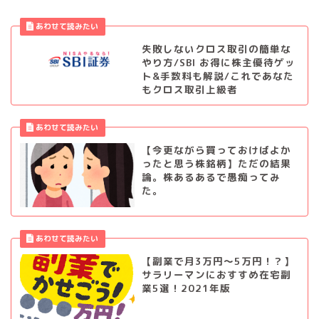
失敗しないクロス取引の簡単な
やり方/SBI お得に株主優待ゲッ
ト&手数料も解説/これであなた
もクロス取引上級者
【今更ながら買っておけばよか
ったと思う株銘柄】ただの結果
論。株あるあるで愚痴ってみ
た。
【副業で月3万円～5万円！？】
サラリーマンにおすすめ在宅副
業5選！2021年版