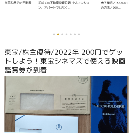
資日記 中古マンショ
赤字覚悟／POIZONせどりの仕入れ〜販売
く...
の方法／500...
東宝/株主優待/2022年 200円でゲッ
トしよう！東宝シネマズで使える映画
鑑賞券が到着