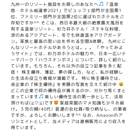
九州一のリゾート施設をお探しのあなたへ
「温泉
宿・ホテル総選挙2021」でビュッフェ部門が全国第1
位、ファミリー部門が全国第2位に選ばれたホテルをご
存知ですか^^ そこは、西日本最大級の絶景露天風呂を
有する温泉リゾート、杉乃井ホテル！ ステキな料理、
波のあるアクアビート、冬でも快適温水アクアガーデ
ン。家族と最高の思い出を作れる空間&体験。 九州にこ
んなリゾートホテルがあろうとは。。。 「やってみよ
うサイト」では、杉乃井ホテルの魅力や、日本一広いテ
ーマパーク「ハウステンボス」について、詳しく紹介し
ています。もちろん、それ以外の役立つ記事を多く配
信！ 株主優待、簿記、夢の探し方、など、私が経験し
た生活お役立ち情報が満載です。 特に株主優待では、
各企業の『株主優待』を実際の写真を交えて紹介中
どこの企業で何の優待品が貰えるのか、分かり易くまと
まっています
楽しい優待生活の第一歩として、活用
頂ければ(≧▽≦)です
家庭菜園のマメ知識も少々お届
け。３児の親/40代/ 普通の会社員/取り柄なし、の筆者
ですが、よろしくお願いします^^ なお、Amazonのア
ソシエイトとして、当メディアは適格販売により収入を
得ています。