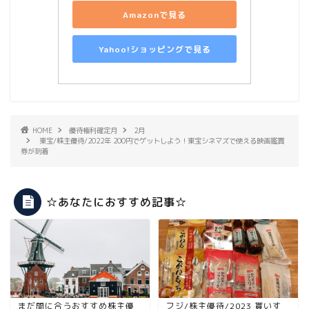
Amazonで見る
Yahoo!ショッピングで見る
HOME
優待権利確定月
2月
東宝/株主優待/2022年 200円でゲットしよう！東宝シネマズで使える映画鑑賞
券が到着
☆あなたにおすすめ記事☆
まだ間に合うおすすめ株主優
フジ/株主優待/2023 貰いす