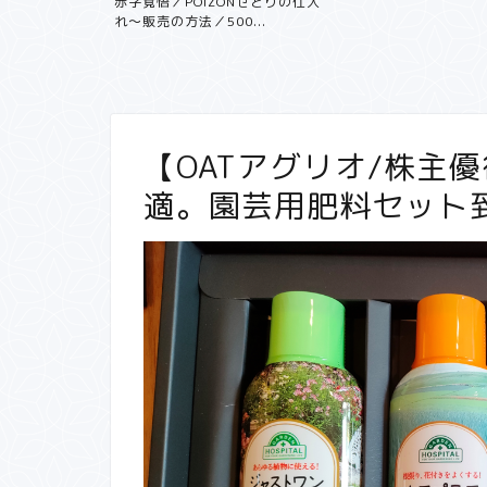
記 中古マン
赤字覚悟／POIZONせどりの仕入
く...
れ〜販売の方法／500...
【OATアグリオ/株主優
適。園芸用肥料セット