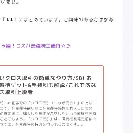
さいませ。
は『
↓↓
』にまとめています。ご興味のある方は参考
きゃ損！コスパ最強株主優待☆彡
いクロス取引の簡単なやり方/SBI お
優待ゲット&手数料も解説/これであな
ス取引上級者
更新】SBI証券での『クロス取引（つなぎ売り）』の方法に
します。株主優待欲しさに株主優待銘柄を購入したもの
利の確定後に、購入した株価が急落したという経験をお持
いことでしょう。『クロス取引』は、優待権利確定前後の
せずに、株主優待の特典を得られる方法です。...