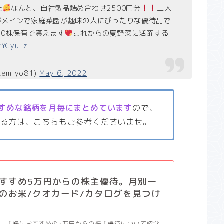
た
なんと、自社製品詰め合わせ2500円分
二人
がメインで家庭菜園が趣味の人にぴったりな優待品で
00株保有で貰えます
これからの夏野菜に活躍する
kcYGyuLz
temiyo81)
May 6, 2022
すめな銘柄を月毎にまとめています
ので、
いる方は、こちらもご参考くださいませ。
すすめ5万円からの株主優待。月別一
のお米/クオカード/カタログを見つけ
、主婦におすすめの5万円からの株主優待について紹介