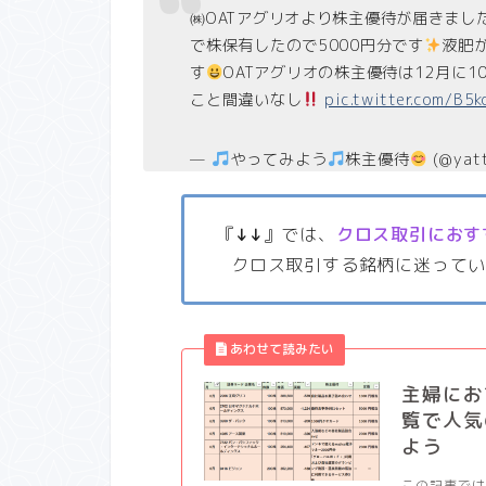
㈱OATアグリオより株主優待が届きまし
で株保有したので5000円分です
液肥
す
OATアグリオの株主優待は12月に1
こと間違いなし
pic.twitter.com/B5
—
やってみよう
株主優待
(@yat
『
↓↓
』では、
クロス取引におす
クロス取引する銘柄に迷って
主婦にお
覧で人気
よう
この記事では