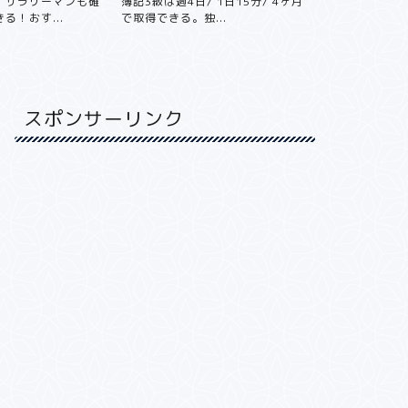
！サラリーマンも確
簿記3級は週4日/ 1日15分/ 4ヶ月
年収800万
る！おす...
で取得できる。独...
不動産投資をや
スポンサーリンク