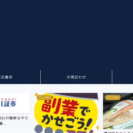
株主優待
お問合わせ
ヒント帖
ヒント帖
取引の簡単なやり
...