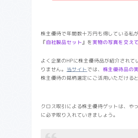
株主優待で年間数十万円も得している私
『
自社製品セット
』を
実物の写真を交え
よく企業のHPに株主優待品が紹介されて
りません。
当サイト
では、
株主優待品の
株主優待の銘柄選定にご活用いただける
クロス取引による株主優待ゲットは、や
に必ず取り入れていきましょう。