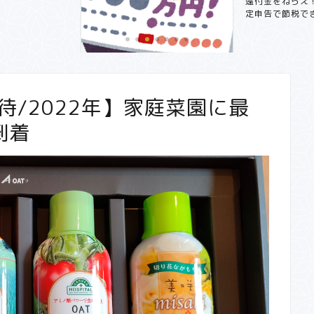
還付金をねらえ
定申告で節税でき
【副業で月3万円～5万円！？】サ
ラリーマンにおすすめ在宅...
待/2022年】家庭菜園に最
到着