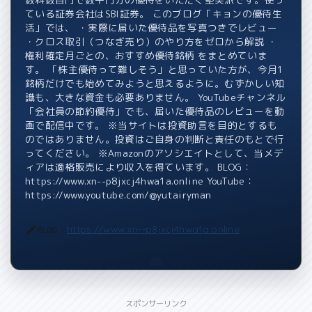
ている証券会社はSBI証券。 このブログ「キョンの優待生
活」では、 ・実際に届いた優待品を写真つきでレビュー
・クロス取引（つなぎ売り）のやり方をゼロから解説 ・
権利確定月ごとの、おすすめ優待銘柄 をまとめていま
す。 「株主優待って難しそう」と思っていた方が、今月1
銘柄だけでも始めてみようと思えるように。むずかしい知
識も、大きな資金も必要ありません。 YouTubeチャンネル
「会社員の節約優待」でも、届いた優待品のレビューを動
画で配信中です。 ※当サイトは投資助言を目的とするも
のではありません。投資はご自身の判断と責任のもとで行
ってください。 ※Amazonのアソシエイトとして、当メデ
ィアは適格販売により収入を得ています。 BLOG：
https://www.xn--p8jxcj4hwa1a.online YouTube：
https://www.youtube.com/@yutairyman
https://www.xn--p8jxcj4hwa1a.online
BLOG：
スポンサーリンク