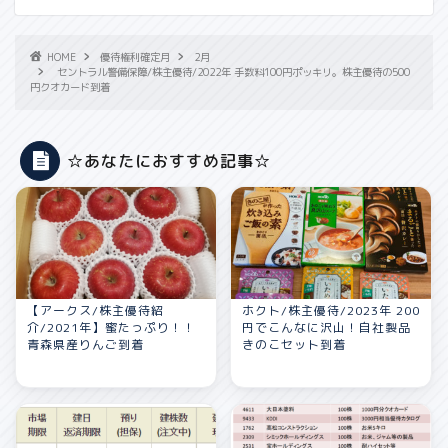
HOME
優待権利確定月
2月
セントラル警備保障/株主優待/2022年 手数料100円ポッキリ。株主優待の500
円クオカード到着
☆あなたにおすすめ記事☆
【アークス/株主優待紹
ホクト/株主優待/2023年 200
介/2021年】蜜たっぷり！！
円でこんなに沢山！自社製品
青森県産りんご到着
きのこセット到着