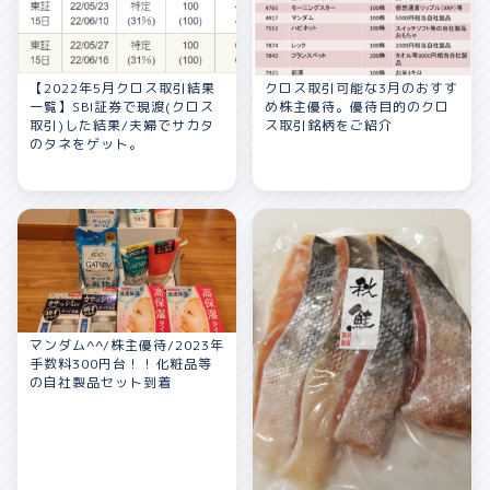
【2022年5月クロス取引結果
クロス取引可能な3月のおすす
一覧】SBI証券で現渡(クロス
め株主優待。優待目的のクロ
取引)した結果/夫婦でサカタ
ス取引銘柄をご紹介
のタネをゲット。
マンダム^^/株主優待/2023年
手数料300円台！！化粧品等
の自社製品セット到着