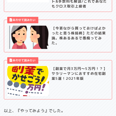
ト&手数料も解説/これであなた
もクロス取引上級者
【今更ながら買っておけばよか
ったと思う株銘柄】ただの結果
論。株あるあるで愚痴ってみ
た。
【副業で月3万円～5万円！？】
サラリーマンにおすすめ在宅副
業5選！2021年版
以上、『やってみよう』でした。