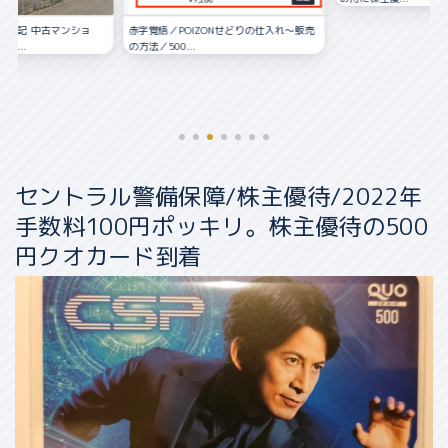
資日記 中古マンショ
赤字覚悟／POIZONせどりの仕入れ〜販売
く...
の方法／500...
セントラル警備保障/株主優待/2022年
手数料100円ポッキリ。株主優待の500
円クオカード到着