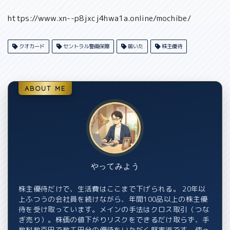
https://www.xn--p8jxcj4hwa1a.online/mochibe/
クオカード
セントラル警備保障
届いた
株主優待
ABOUT ME
やってみよう
株主優待だけで、生活費はここまで下げられる。 20年以
上ふつうの会社員を続けながら、年間100品以上の株主優
待を受け取っています。メインの手法はクロス取引（つな
ぎ売り）。株価の値下がりリスクをできるだけ取らず、手
数料数百円で数千円分の優待をいただく堅実派です。使っ