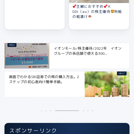
主婦におすすめ
Ｋ
DDI（au）の株主優待
秋鮭
の糀漬け
イオンモール/株主優待/2022年 イオン
グループの各店舗で使える300...
画面でわかるSBI証券での株の購入方法。2
ステップの初心者向け簡単手順。
スポンサーリンク