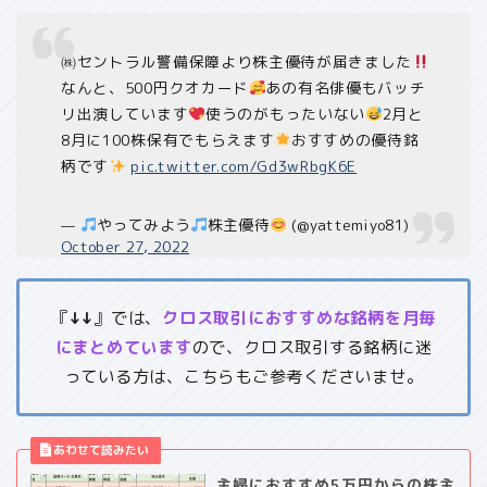
㈱セントラル警備保障より株主優待が届きました
なんと、500円クオカード
あの有名俳優もバッチ
リ出演しています
使うのがもったいない
2月と
8月に100株保有でもらえます
おすすめの優待銘
柄です
pic.twitter.com/Gd3wRbgK6E
—
やってみよう
株主優待
(@yattemiyo81)
October 27, 2022
『
↓↓
』では、
クロス取引におすすめな銘柄を月毎
にまとめています
ので、クロス取引する銘柄に迷
っている方は、こちらもご参考くださいませ。
主婦におすすめ5万円からの株主