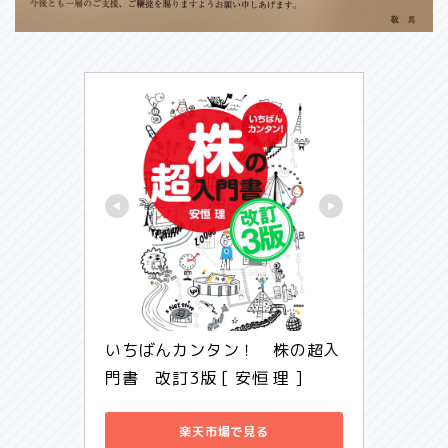
いちばんカンタン！　株の超入
門書　改訂3版 [ 安恒 理 ]
楽天市場で見る