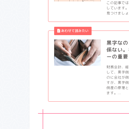
この記事では
しています。
見つけましょう
黒字なの
係ない。
ーの重要
財務会計、
して、黒字
のに会社が
すが、黒字
倒産の原理
ます。...