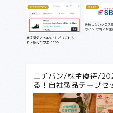
おすすめ商品紹介
株主優待
失敗しないクロス
方/SBI お得に株主優
記 中古マン
赤字覚悟／POIZONせどりの仕入
く...
れ〜販売の方法／500...
ニチバン/株主優待/20
る！自社製品テープセ