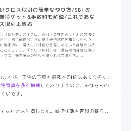
いクロス取引の簡単なやり方/SBI お
優待ゲット&手数料も解説/これであな
ス取引上級者
更新】SBI証券での『クロス取引（つなぎ売り）』の方法に
します。株主優待欲しさに株主優待銘柄を購入したもの
利の確定後に、購入した株価が急落したという経験をお持
いことでしょう。『クロス取引』は、優待権利確定前後の
せずに、株主優待の特典を得られる方法です。...
いますが、実物の写真を掲載するHPはあまり多くあ
実物写真を多く掲載
しておりますので、みなさんの
と幸いです。
ってないと人生損します。優待生活を普段の暮らし