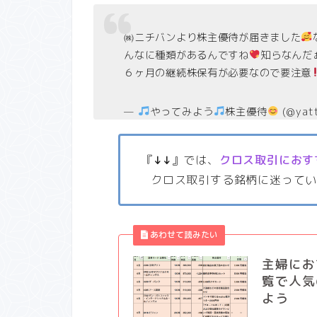
㈱ニチバンより株主優待が届きました
んなに種類があるんですね
知らなんだ
６ヶ月の継続株保有が必要なので要注意
—
やってみよう
株主優待
(@yat
『
↓↓
』では、
クロス取引におす
クロス取引する銘柄に迷って
主婦にお
覧で人気
よう