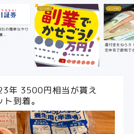
ヒント帖
ヒント帖
取引の簡単なやり
...
還付金をねらえ
定申告で節税でき
【副業で月3万円～5万円！？】サ
ラリーマンにおすすめ在宅...
23年 3500円相当が貰え
ット到着。