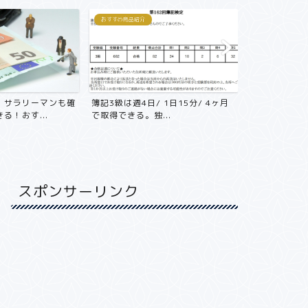
おすすめ商品紹介
おすすめ商品紹介
！サラリーマンも確
簿記3級は週4日/ 1日15分/ 4ヶ月
年収800万
る！おす...
で取得できる。独...
不動産投資をや
スポンサーリンク