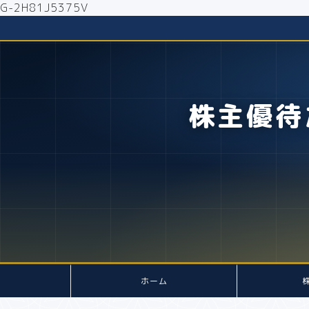
G-2H81J5375V
株主優待
ホーム