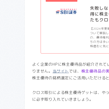
失敗しな
得に株主
たもクロ
【2024年
ついて解説
の、優待権
ちの方は多
株価をに気に
よく企業のHPに株主優待品が紹介されて
りません。
当サイト
では、
株主優待品の
株主優待の銘柄選定にご活用いただける
クロス取引による株主優待ゲットは、や
に必ず取り入れていきましょう。