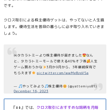
です。
クロス取引による株主優待ゲットは、やってないと人生損
します。優待生活を普段の暮らしに必ず取り入れていきま
しょう。
㈱タカラトミーより株主優待が届きました
なん
と、タカラトミーモールで使える40％オフ券
人生
ゲーム買おうかな
3月か9月から、3年継続保有で
もらえます
pic.twitter.com/wwMe8zpV5a
—
やってみよう
株主優待
(@yattemiyo81)
December 16, 2023
『
↓↓
』では、
クロス取引におすすめな銘柄を月毎