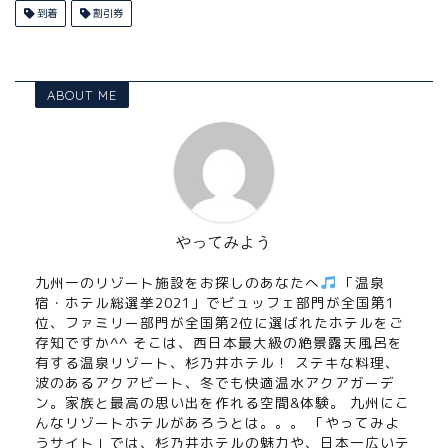
到着
割引券
ABOUT ME
やってみよう
九州一のリゾート施設をお探しのあなたへ
「温泉
宿・ホテル総選挙2021」でビュッフェ部門が全国第1
位、ファミリー部門が全国第2位に選ばれたホテルをご
存知ですか^^ そこは、西日本最大級の絶景露天風呂を
有する温泉リゾート、杉乃井ホテル！ ステキな料理、
波のあるアクアビート、冬でも快適温水アクアガーデ
ン。家族と最高の思い出を作れる空間&体験。 九州にこ
んなリゾートホテルがあろうとは。。。 「やってみよ
うサイト」では、杉乃井ホテルの魅力や、日本一広いテ