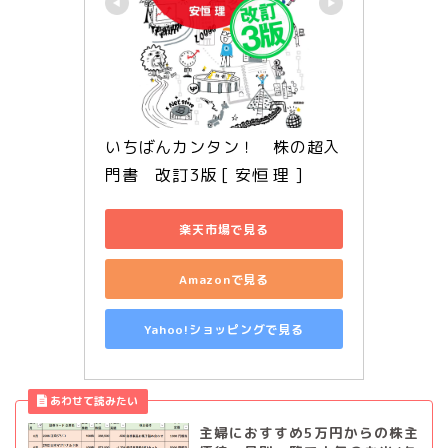
いちばんカンタン！　株の超入
門書　改訂3版 [ 安恒 理 ]
楽天市場で見る
Amazonで見る
Yahoo!ショッピングで見る
主婦におすすめ5万円からの株主