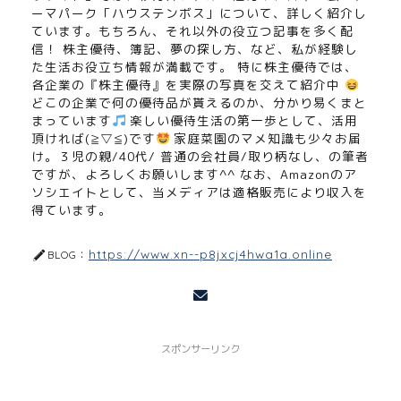
ーマパーク「ハウステンボス」について、詳しく紹介し
ています。もちろん、それ以外の役立つ記事を多く配
信！ 株主優待、簿記、夢の探し方、など、私が経験し
た生活お役立ち情報が満載です。 特に株主優待では、
各企業の『株主優待』を実際の写真を交えて紹介中
どこの企業で何の優待品が貰えるのか、分かり易くまと
まっています
楽しい優待生活の第一歩として、活用
頂ければ(≧▽≦)です
家庭菜園のマメ知識も少々お届
け。３児の親/40代/ 普通の会社員/取り柄なし、の筆者
ですが、よろしくお願いします^^ なお、Amazonのア
ソシエイトとして、当メディアは適格販売により収入を
得ています。
https://www.xn--p8jxcj4hwa1a.online
BLOG：
スポンサーリンク