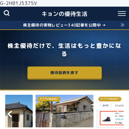
G-2H81J5375V
キョンの優待生活
株主優待の実物レビュー340記事を公開中 →
株主優待だけで、生活はもっと豊かにな
る
優待銘柄を探す
おすすめ商品紹介
株主優待
失敗しないクロス取引の簡
お得に株主優...