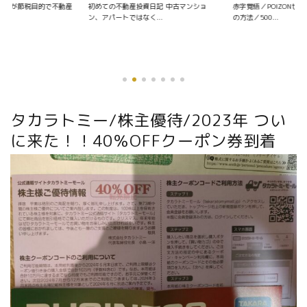
資日記 中古マンショ
赤字覚悟／POIZONせどりの仕入れ〜販売
く...
の方法／500...
タカラトミー/株主優待/2023年 つい
に来た！！40％OFFクーポン券到着