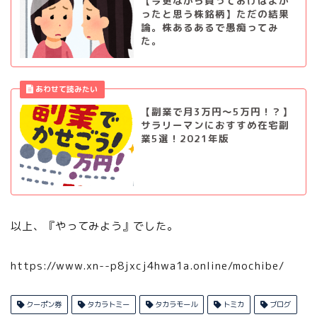
【今更ながら買っておけばよか
ったと思う株銘柄】ただの結果
論。株あるあるで愚痴ってみ
た。
【副業で月3万円～5万円！？】
サラリーマンにおすすめ在宅副
業5選！2021年版
以上、『やってみよう』でした。
https://www.xn--p8jxcj4hwa1a.online/mochibe/
クーポン券
タカラトミー
タカラモール
トミカ
ブログ