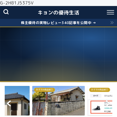
G-2H81J5375V
キョンの優待生活
株主優待の実物レビュー340記事を公開中 →
おすすめ商品紹介
株主優待
失敗しないクロス取引の簡
お得に株主優...