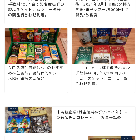
手数料100円台で知名度抜群の
待【2021年8月】☆厳選4種☆
製品をゲット。ムシューダ等
お米/電子マネー/5000円自社
の商品詰合わせ到着。
製品/飲食券
クロス取引可能な4月のおすす
キーコーヒー/株主優待/2022
め株主優待。優待目的のクロ
手数料400円台で2000円のコ
ス取引銘柄をご紹介
ーヒーをゲット。コーヒー詰
合わせ到着。
【名糖産業/株主優待紹介/2021年】あ
の有名チョコレート。「お菓子詰め...