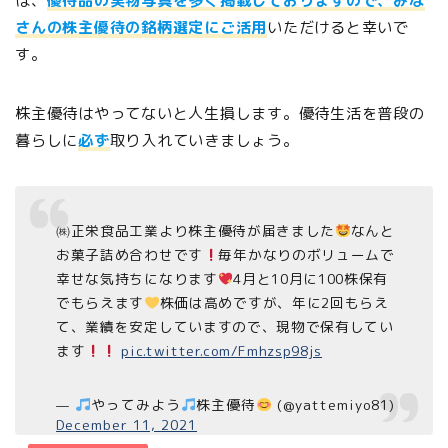
は、
優待品の実物写真を多く掲載しておりますので、みな
さんの株主優待の銘柄選定にご活用
いただけると幸いで
す。
株主優待はやってないと人生損します。優待生活を普段の
暮らしに
必ず
取り入れていきましょう。
㈱正栄食品工業より株主優待が届きました
なんと
お菓子詰め合わせです
毎年かなりのボリュームで
幸せな気持ちになります
4月と10月に100株保有
でもらえます
株価は高めですが、年に2回もらえ
て、業績を安定していますので、現物で保有してい
ます
pic.twitter.com/Fmhzsp98js
—
やってみよう
株主優待
(@yattemiyo81)
December 11, 2021