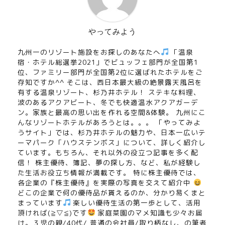
やってみよう
九州一のリゾート施設をお探しのあなたへ
「温泉
宿・ホテル総選挙2021」でビュッフェ部門が全国第1
位、ファミリー部門が全国第2位に選ばれたホテルをご
存知ですか^^ そこは、西日本最大級の絶景露天風呂を
有する温泉リゾート、杉乃井ホテル！ ステキな料理、
波のあるアクアビート、冬でも快適温水アクアガーデ
ン。家族と最高の思い出を作れる空間&体験。 九州にこ
んなリゾートホテルがあろうとは。。。 「やってみよ
うサイト」では、杉乃井ホテルの魅力や、日本一広いテ
ーマパーク「ハウステンボス」について、詳しく紹介し
ています。もちろん、それ以外の役立つ記事を多く配
信！ 株主優待、簿記、夢の探し方、など、私が経験し
た生活お役立ち情報が満載です。 特に株主優待では、
各企業の『株主優待』を実際の写真を交えて紹介中
どこの企業で何の優待品が貰えるのか、分かり易くまと
まっています
楽しい優待生活の第一歩として、活用
頂ければ(≧▽≦)です
家庭菜園のマメ知識も少々お届
け。３児の親/40代/ 普通の会社員/取り柄なし、の筆者