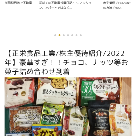
資日記 中古マンショ
赤字覚悟／POIZONせどりの仕入れ〜販売
く...
の方法／500...
優待銘柄を探す
【正栄食品工業/株主優待紹介/2022
年】豪華すぎ！！チョコ、ナッツ等お
菓子詰め合わせ到着