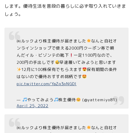
します。優待生活を普段の暮らしに必ず取り入れていきま
しょう。
㈱ルックより株主優待が届きました
なんと自社オ
ンラインショップで使える2000円クーポン券で頼
んだイル・ビゾンテの靴下
一足1100円なので、
200円の手出しです
早速履いてみようと思います
12月に100株保有でもらえます
保有期間の条件
はないので優待おすすめ銘柄です
pic.twitter.com/YaZq3pNGDI
—
やってみよう
株主優待
(@yattemiyo81)
April 25, 2022
㈱ルックより株主優待が届きました
なんと自社オ