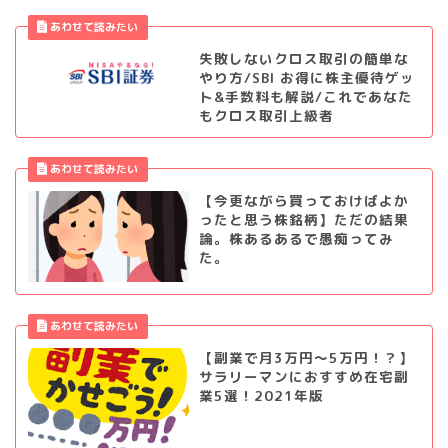
失敗しないクロス取引の簡単な
やり方/SBI お得に株主優待ゲッ
ト&手数料も解説/これであなた
もクロス取引上級者
【今更ながら買っておけばよか
ったと思う株銘柄】ただの結果
論。株あるあるで愚痴ってみ
た。
【副業で月3万円～5万円！？】
サラリーマンにおすすめ在宅副
業5選！2021年版