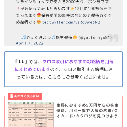
ンラインショップで使える2000円クーポン券です
早速使ってみよと思います
12月に100株保有で
もらえます
保有期間の条件はないので優待おすす
め銘柄です
pic.twitter.com/vzRgBwe3N2
—
やってみよう
株主優待
(@yattemiyo81)
April 7, 2022
『
↓↓
』では、
クロス取引におすすめな銘柄を月毎
にまとめています
ので、クロス取引する銘柄に迷
っている方は、こちらもご参考くださいませ。
主婦におすすめ5万円からの株主
優待。月別一覧で人気のお米/ク
オカード/カタログを見つけよう