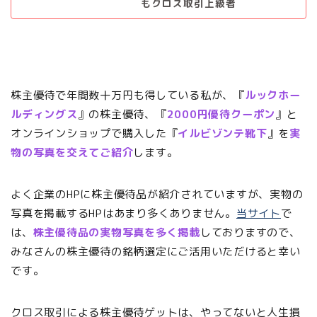
もクロス取引上級者
株主優待で年間数十万円も得している私が、『
ルックホー
ルディングス
』の株主優待、『
2000円優待
クーポン
』と
オンラインショップで購入した『
イルビゾンテ靴下
』を
実
物の写真を交えてご紹介
します。
よく企業のHPに株主優待品が紹介されていますが、実物の
写真を掲載するHPはあまり多くありません。
当サイト
で
は、
株主優待品の実物写真を多く掲載
しておりますので、
みなさんの株主優待の銘柄選定にご活用いただけると幸い
です。
クロス取引による株主優待ゲットは、やってないと人生損