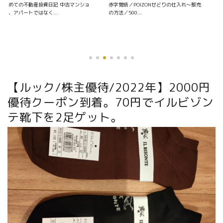
資日記 中古マンショ
赤字覚悟／POIZONせどりの仕入れ〜販売
く...
の方法／500...
優待銘柄を探す
【ルック/株主優待/2022年】2000円
優待クーポン到着。70円でイルビゾン
テ靴下を2足ゲット。