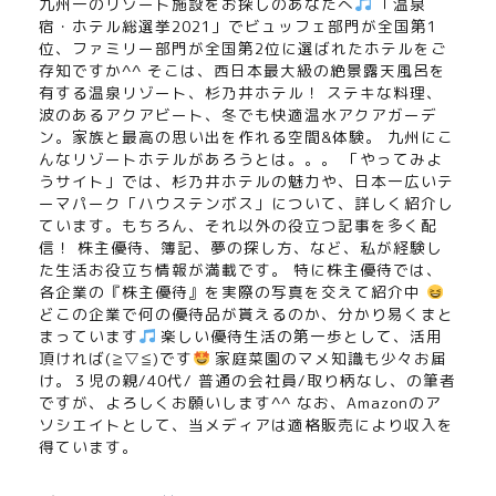
九州一のリゾート施設をお探しのあなたへ
「温泉
宿・ホテル総選挙2021」でビュッフェ部門が全国第1
位、ファミリー部門が全国第2位に選ばれたホテルをご
存知ですか^^ そこは、西日本最大級の絶景露天風呂を
有する温泉リゾート、杉乃井ホテル！ ステキな料理、
波のあるアクアビート、冬でも快適温水アクアガーデ
ン。家族と最高の思い出を作れる空間&体験。 九州にこ
んなリゾートホテルがあろうとは。。。 「やってみよ
うサイト」では、杉乃井ホテルの魅力や、日本一広いテ
ーマパーク「ハウステンボス」について、詳しく紹介し
ています。もちろん、それ以外の役立つ記事を多く配
信！ 株主優待、簿記、夢の探し方、など、私が経験し
た生活お役立ち情報が満載です。 特に株主優待では、
各企業の『株主優待』を実際の写真を交えて紹介中
どこの企業で何の優待品が貰えるのか、分かり易くまと
まっています
楽しい優待生活の第一歩として、活用
頂ければ(≧▽≦)です
家庭菜園のマメ知識も少々お届
け。３児の親/40代/ 普通の会社員/取り柄なし、の筆者
ですが、よろしくお願いします^^ なお、Amazonのア
ソシエイトとして、当メディアは適格販売により収入を
得ています。