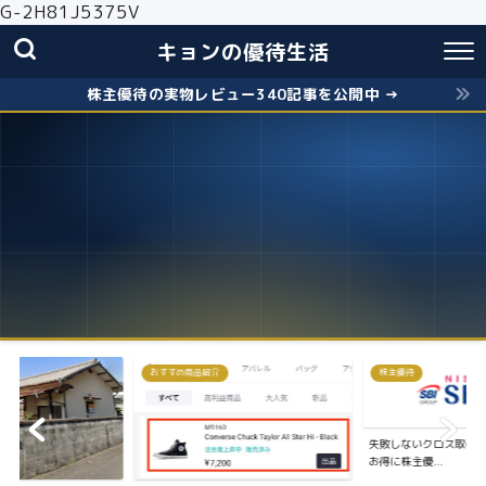
G-2H81J5375V
キョンの優待生活
株主優待の実物レビュー340記事を公開中 →
おすすめ商品紹介
株主優待
失敗しないクロス取引の簡
お得に株主優...