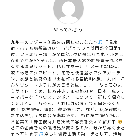
やってみよう
九州一のリゾート施設をお探しのあなたへ
「温泉
宿・ホテル総選挙2021」でビュッフェ部門が全国第1
位、ファミリー部門が全国第2位に選ばれたホテルをご
存知ですか^^ そこは、西日本最大級の絶景露天風呂を
有する温泉リゾート、杉乃井ホテル！ ステキな料理、
波のあるアクアビート、冬でも快適温水アクアガーデ
ン。家族と最高の思い出を作れる空間&体験。 九州にこ
んなリゾートホテルがあろうとは。。。 「やってみよ
うサイト」では、杉乃井ホテルの魅力や、日本一広いテ
ーマパーク「ハウステンボス」について、詳しく紹介し
ています。もちろん、それ以外の役立つ記事を多く配
信！ 株主優待、簿記、夢の探し方、など、私が経験し
た生活お役立ち情報が満載です。 特に株主優待では、
各企業の『株主優待』を実際の写真を交えて紹介中
どこの企業で何の優待品が貰えるのか、分かり易くまと
まっています
楽しい優待生活の第一歩として、活用