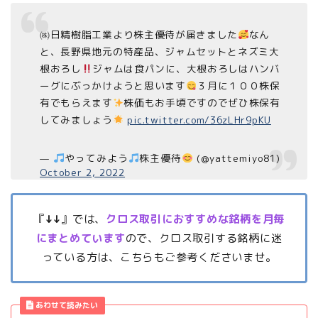
㈱日精樹脂工業より株主優待が届きました
なん
と、長野県地元の特産品、ジャムセットとネズミ大
根おろし
ジャムは食パンに、大根おろしはハンバ
ーグにぶっかけようと思います
３月に１００株保
有でもらえます
株価もお手頃ですのでぜひ株保有
してみましょう
pic.twitter.com/36zLHr9pKU
—
やってみよう
株主優待
(@yattemiyo81)
October 2, 2022
『
↓↓
』では、
クロス取引におすすめな銘柄を月毎
にまとめています
ので、クロス取引する銘柄に迷
っている方は、こちらもご参考くださいませ。