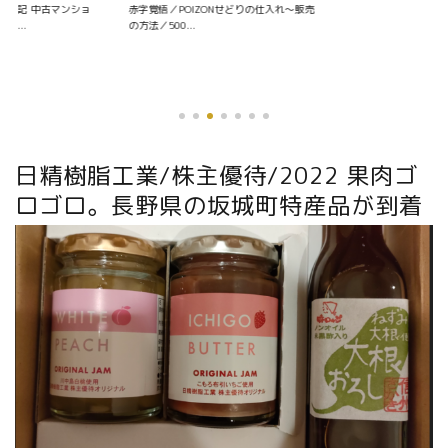
資日記 中古マンショ
赤字覚悟／POIZONせどりの仕入れ〜販売
く...
の方法／500...
優待銘柄を探す
日精樹脂工業/株主優待/2022 果肉ゴ
ロゴロ。長野県の坂城町特産品が到着