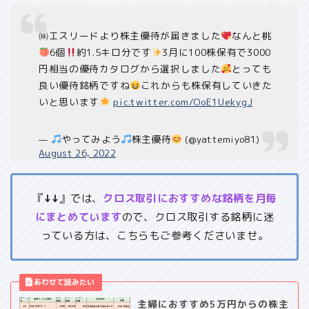
㈱エスリードより株主優待が届きました
なんと桃
6個
約1.5キロ分です
3月に100株保有で3000
円相当の優待カタログから選択しました
とっても
良い優待銘柄ですね
これからも株保有していきた
いと思います
pic.twitter.com/OoE1UekygJ
—
やってみよう
株主優待
(@yattemiyo81)
August 26, 2022
『
↓↓
』では、
クロス取引におすすめな銘柄を月毎
にまとめています
ので、クロス取引する銘柄に迷
っている方は、こちらもご参考くださいませ。
主婦におすすめ5万円からの株主