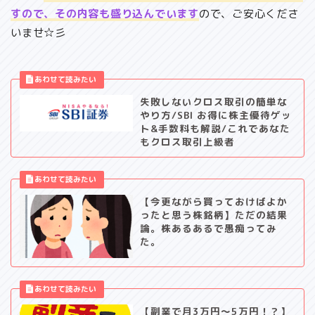
すので、その内容も盛り込んでいます
ので、ご安心くださ
いませ☆彡
失敗しないクロス取引の簡単な
やり方/SBI お得に株主優待ゲッ
ト&手数料も解説/これであなた
もクロス取引上級者
【今更ながら買っておけばよか
ったと思う株銘柄】ただの結果
論。株あるあるで愚痴ってみ
た。
【副業で月3万円～5万円！？】