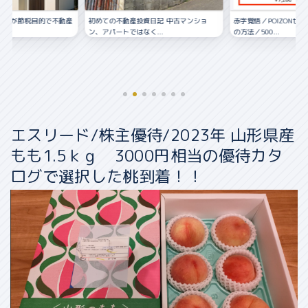
資日記 中古マンショ
赤字覚悟／POIZONせどりの仕入れ〜販売
優待銘柄を探す
く...
の方法／500...
エスリード/株主優待/2023年 山形県産
もも1.5ｋｇ 3000円相当の優待カタ
ログで選択した桃到着！！