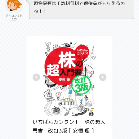
現物保有は手数料無料で優待品がもらえるの
ね！！
アイコン名を
入力
いちばんカンタン！　株の超入
門書　改訂3版 [ 安恒 理 ]