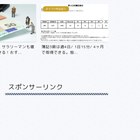
紹介
おすすめ商品紹介
おすすめ
4日/ 1日15分/ 4ヶ月
年収800万円の会社員が節税目的で
初めての
。独...
不動産投資をやる前にや...
ション、
スポンサーリンク