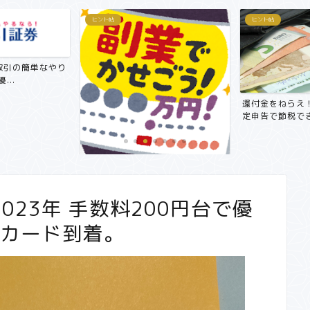
ヒント帖
おすすめ商品
還付金をねらえ！サラリーマンも確
簿記3級は週
定申告で節税できる！おす...
で取得できる
万円～5万円！？】サ
おすすめ在宅...
023年 手数料200円台で優
オカード到着。