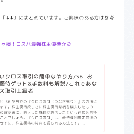
は『
↓↓
』にまとめています。ご興味のある方は参考
きゃ損！コスパ最強株主優待☆彡
いクロス取引の簡単なやり方/SBI お
優待ゲット&手数料も解説/これであな
ス取引上級者
更新】SBI証券での『クロス取引（つなぎ売り）』の方法に
します。株主優待欲しさに株主優待銘柄を購入したもの
利の確定後に、購入した株価が急落したという経験をお持
いことでしょう。『クロス取引』は、優待権利確定前後の
せずに、株主優待の特典を得られる方法です。...