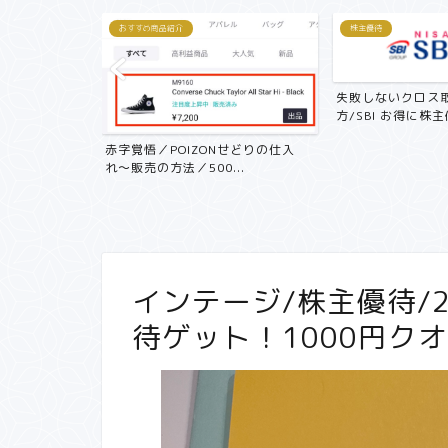
株主優待
ヒント帖
失敗しないクロス取引の簡単なやり
方/SBI お得に株主優...
ZONせどりの仕入
00...
【副業で月3
ラリーマンに
インテージ/株主優待/2
待ゲット！1000円ク