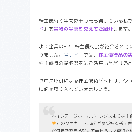
株主優待で年間数十万円も得している私
ド
』を
実物の写真を交えてご紹介
します
よく企業のHPに株主優待品が紹介されて
りません。
当サイト
では、
株主優待品の
株主優待の銘柄選定にご活用いただける
クロス取引による株主優待ゲットは、や
に必ず取り入れていきましょう。
㈱インテージホールディングスより株主
このクオカード5%分が震災被災者に
寄付までできるなんて素晴らしい優待銘