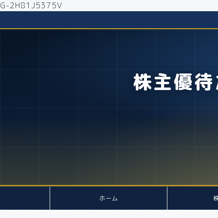
G-2H81J5375V
株主優待
ホーム