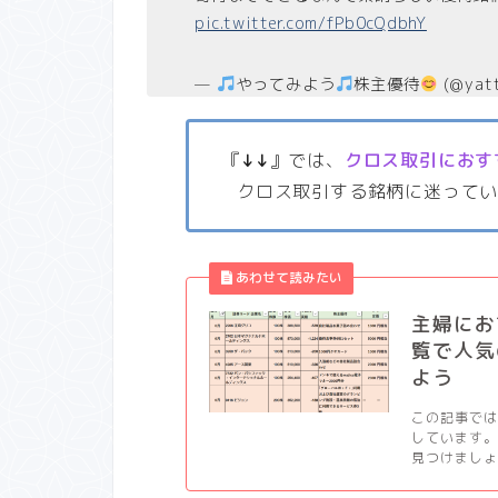
pic.twitter.com/fPb0cQdbhY
—
やってみよう
株主優待
(@yat
『
↓↓
』では、
クロス取引におす
クロス取引する銘柄に迷って
主婦にお
覧で人気
よう
この記事では
しています。
見つけましょう