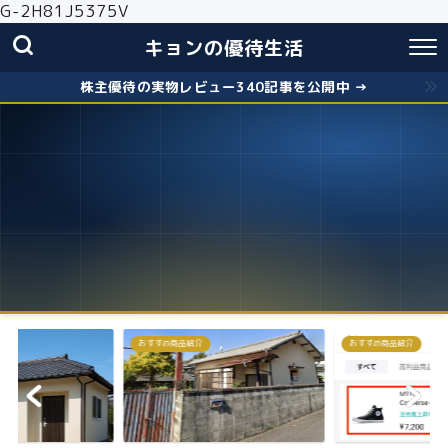
G-2H81J5375V
キョンの優待生活
株主優待の実物レビュー340記事を公開中 →
おすすめ商品紹介
株主優待
失敗しないクロス取引の簡
お得に株主優...