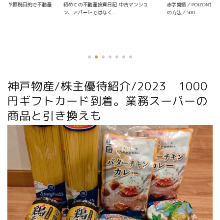
資日記 中古マンショ
赤字覚悟／POIZONせどりの仕入れ〜販売
く...
の方法／500...
優待銘柄を探す
神戸物産/株主優待紹介/2023 1000
円ギフトカード到着。業務スーパーの
商品と引き換えも