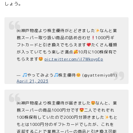
しょう。
㈱神戸物産より株主優待がとどきました
なんと業
務スーパー取り扱い商品の詰め合わせ
1000円ギ
フトカードと引き換えでもらえます
たくさん種類
が入っていてもう楽しさ満点
10月に100株保有で
もらえます
pic.twitter.com/iI7WkoygEp
—
やってみよう
株主優待
(@yattemiyo81)
April 21, 2023
㈱神戸物産より株主優待が届きました
なんと、業
務スーパーの商品1000円分です
二人でそれぞれ
100株保有していたので2000円分頂きました
もと
もとは1000円分のギフトカードでしたが、これを
返却することで業務スーパーの商品と引き換え可能