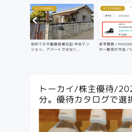
おすすめ商品紹介
株主優待
失敗しないクロス
方/SBI お得に株主優
記 中古マン
赤字覚悟／POIZONせどりの仕入
く...
れ〜販売の方法／500...
トーカイ/株主優待/202
分。優待カタログで選