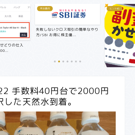
ヒント帖
ヒント帖
取引の簡単なやり
...
還付金をねらえ
定申告で節税でき
【副業で月3万円～5万円！？】サ
ラリーマンにおすすめ在宅...
2 手数料40円台で2000円
択した天然水到着。