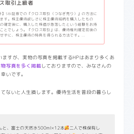
ス取引上級者
更新】SBI証券での『クロス取引（つなぎ売り）』の方法に
します。株主優待欲しさに株主優待銘柄を購入したもの
利の確定後に、購入した株価が急落したという経験をお持
いことでしょう。『クロス取引』は、優待権利確定前後の
せずに、株主優待の特典を得られる方法です。...
いますが、実物の写真を掲載するHPはあまり多くあ
実物写真を多く掲載
しておりますので、みなさんの
と幸いです。
ってないと人生損します。優待生活を普段の暮らし
んと、富士の天然水500ml×12本
二人で株保有し