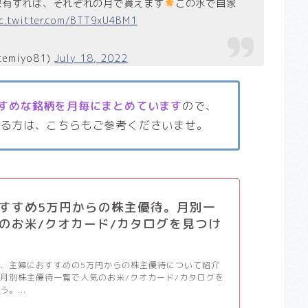
株保有すれば、それぞれの月で貰えます
この水で自家
ic.twitter.com/BTT9xU4BM1
temiyo81)
July 18, 2022
すめな銘柄を月毎にまとめています
ので、
いる方は、こちらもご参考くださいませ。
すすめ5万円からの株主優待。月別一
のお米/クオカード/カタログを見つけ
、主婦におすすめの5万円からの株主優待について紹介
月別株主優待一覧で人気のお米/クオカード/カタログを
。...