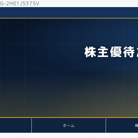
G-2H81J5375V
株主優待
ホーム