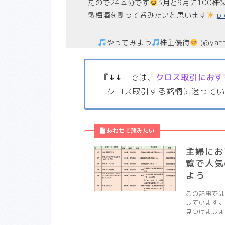
たので24本分です
3月と9月に100
製梅酒を割って呑みたいと思います
p
—
やってみよう
株主優待
(@yat
『
↓↓
』では、
クロス取引におす
クロス取引する銘柄に迷って
主婦にお
覧で人気
よう
この記事では
しています。
見つけましょう