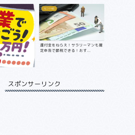
おすすめ商品紹介
おすすめ商品紹介
！サラリーマンも確
簿記3級は週4日/ 1日15分/ 4ヶ月
年収800万
る！おす...
で取得できる。独...
不動産投資をや
スポンサーリンク