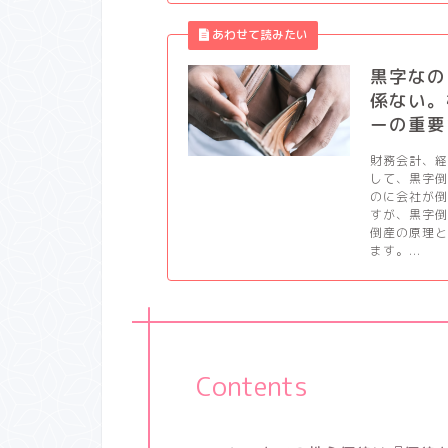
黒字なの
係ない。
ーの重要
財務会計、
して、黒字
のに会社が
すが、黒字
倒産の原理
ます。...
Contents