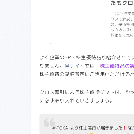
たもクロ
【2024年
ついて解説
の、優待権
ちの方は多
株価をに気に
よく企業のHPに株主優待品が紹介されて
りません。
当サイト
では、
株主優待品の
株主優待の銘柄選定にご活用いただける
クロス取引による株主優待ゲットは、や
に必ず取り入れていきましょう。
㈱TOKAIより株主優待が届きました
な