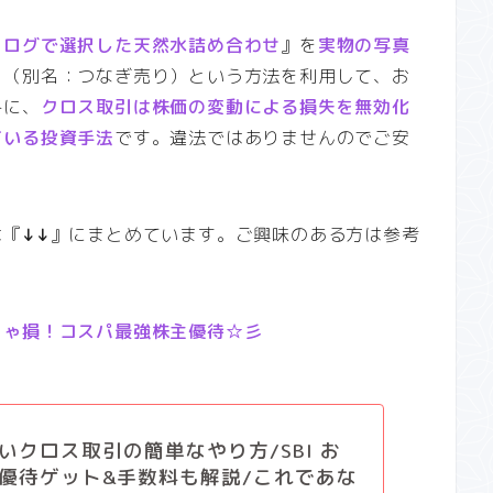
タログで選択した天然水詰め合わせ
』を
実物の写真
引（別名：つなぎ売り）という方法を利用して、お
みに、
クロス取引は株価の変動による損失を無効化
ている投資手法
です。違法ではありませんのでご安
は『
↓↓
』にまとめています。ご興味のある方は参考
きゃ損！コスパ最強株主優待☆彡
いクロス取引の簡単なやり方/SBI お
優待ゲット&手数料も解説/これであな